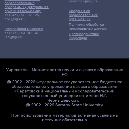
bessonov@sgu.ru
образовательные
программы (Центральная
приёмная комиссия):
Сведения об
+7 (8452) 51 - 92 - 26
,
образовательной
cpk@sgu.ru
организации
Политика обработки
персональных данных
International Students:
+7 (8452) 50 - 87 - 07
,
Противодействие
ied@sgu.ru
коррупции
Учредитель:
Министерство науки и высшего образования
РФ
@ 2002 - 2026 Федеральное государственное бюджетное
образовательное учреждение высшего образования
«Саратовский национальный исследовательский
государственный университет имени Н.Г.
Чернышевского»
@ 2002 - 2026 Saratov State University
При использовании материалов активная ссылка на
источник обязательна