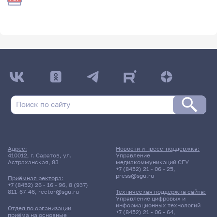
Адрес:
Новости и пресс-поддержка:
410012, г. Саратов, ул.
Управление
Астраханская, 83
медиакоммуникаций СГУ
+7 (8452) 21 - 06 - 25
,
press@sgu.ru
Приёмная ректора:
+7 (8452) 26 - 16 - 96
,
8 (937)
811-67-46
,
rector@sgu.ru
Техническая поддержка сайта:
Управление цифровых и
информационных технологий
Отдел по организации
+7 (8452) 21 - 06 - 64
,
приёма на основные