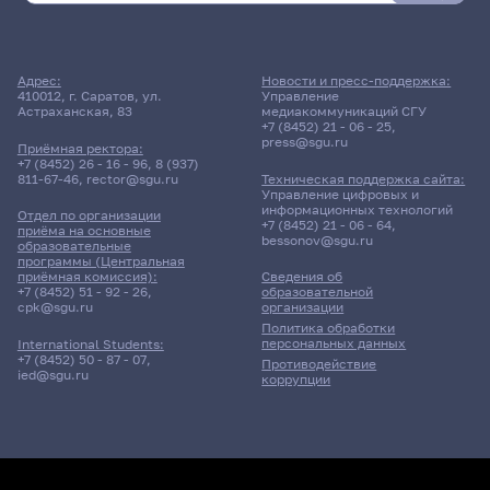
Адрес:
Новости и пресс-поддержка:
410012, г. Саратов, ул.
Управление
Астраханская, 83
медиакоммуникаций СГУ
+7 (8452) 21 - 06 - 25
,
press@sgu.ru
Приёмная ректора:
+7 (8452) 26 - 16 - 96
,
8 (937)
811-67-46
,
rector@sgu.ru
Техническая поддержка сайта:
Управление цифровых и
информационных технологий
Отдел по организации
+7 (8452) 21 - 06 - 64
,
приёма на основные
bessonov@sgu.ru
образовательные
программы (Центральная
приёмная комиссия):
Сведения об
+7 (8452) 51 - 92 - 26
,
образовательной
cpk@sgu.ru
организации
Политика обработки
персональных данных
International Students:
+7 (8452) 50 - 87 - 07
,
Противодействие
ied@sgu.ru
коррупции