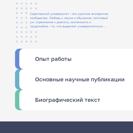
Саратовский университет – это крупное экспертное
сообщество. Любовь к науке и обучению, пытливый
ум, стремление к диалогу, системность и
трудолюбие – то, что выделяет университетских
людей
Опыт работы
Основные научные публикации
Биографический текст