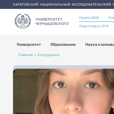
САРАТОВСКИЙ НАЦИОНАЛЬНЫЙ ИССЛЕДОВАТЕЛЬСКИЙ Г
Приём 2026
Ра
Header
УНИВЕРСИТЕТ
menu
ЧЕРНЫШЕВСКОГO
Подготовка к ЕГЭ
Университет
Образование
Наука и иннов
Перейти
Строка
Главная
Сотрудники
к
навигации
основному
содержанию