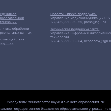
едения об
Новости и пресс-поддержка:
разовательной
Управление медиакоммуникаций СГУ
ганизации
+7 (8452) 21 - 06 - 25
,
press@sgu.ru
литика обработки
Техническая поддержка сайта:
рсональных данных
Управление цифровых и информацио
технологий
отиводействие
+7 (8452) 21 - 06 - 64
,
bessonov@sgu.r
ррупции
Учредитель:
Министерство науки и высшего образования РФ
ральное государственное бюджетное образовательное учреждение 