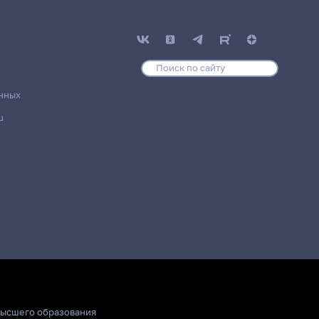
нных
u
высшего образования