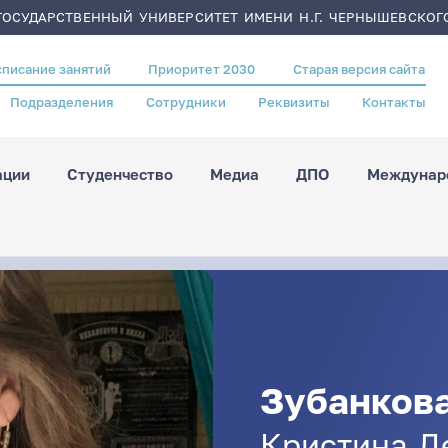
ОСУДАРСТВЕННЫЙ УНИВЕРСИТЕТ ИМЕНИ Н.Г. ЧЕРНЫШЕВСКОГ
списание занятий
Приоритет 2030
Старая версия сайта
Подразделения
Сотрудники
Реквизиты
Контакты
ации
Студенчество
Медиа
ДПО
Междунаро
Зубанков
Кристина
Д