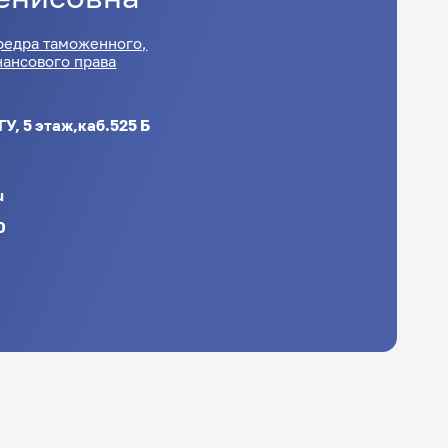
федра таможенного,
нансового права
ГУ, 5 этаж,каб.525 Б
u
0