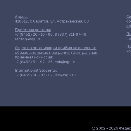
Адрес:
Св
410012, г. Саратов, ул. Астраханская, 83
об
ор
Приёмная ректора:
По
+7 (8452) 26 - 16 - 96
,
8 (937) 811-67-46
,
пе
rector@sgu.ru
Пр
Отдел по организации приёма на основные
ко
образовательные программы (Центральная
приёмная комиссия):
+7 (8452) 51 - 92 - 26
,
cpk@sgu.ru
International Students:
+7 (8452) 50 - 87 - 07
,
ied@sgu.ru
@ 2002 - 2026 Феде