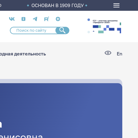
ОСНОВАН В 1909 ГОДУ
О
Социальные
сети
дная деятельность
En
а
енисовна