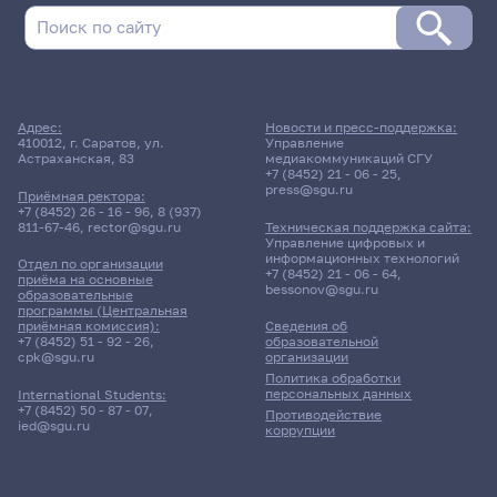
Адрес:
Новости и пресс-поддержка:
410012, г. Саратов, ул.
Управление
Астраханская, 83
медиакоммуникаций СГУ
+7 (8452) 21 - 06 - 25
,
press@sgu.ru
Приёмная ректора:
+7 (8452) 26 - 16 - 96
,
8 (937)
811-67-46
,
rector@sgu.ru
Техническая поддержка сайта:
Управление цифровых и
информационных технологий
Отдел по организации
+7 (8452) 21 - 06 - 64
,
приёма на основные
bessonov@sgu.ru
образовательные
программы (Центральная
приёмная комиссия):
Сведения об
+7 (8452) 51 - 92 - 26
,
образовательной
cpk@sgu.ru
организации
Политика обработки
персональных данных
International Students:
+7 (8452) 50 - 87 - 07
,
Противодействие
ied@sgu.ru
коррупции