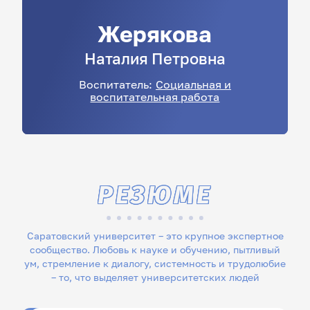
Жерякова
Наталия
Петровна
Воспитатель:
Социальная и
воспитательная работа
РЕЗЮМЕ
Саратовский университет – это крупное экспертное
сообщество. Любовь к науке и обучению, пытливый
ум, стремление к диалогу, системность и трудолюбие
– то, что выделяет университетских людей