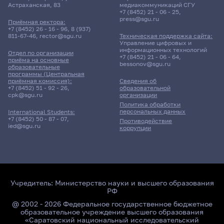
Астраханская, 83
медиакоммуникаций СГУ
+7 (8452) 21 - 06 - 25
,
press@sgu.ru
Приёмная ректора:
+7 (8452) 26 - 16 - 96
,
8 (937)
811-67-46
,
rector@sgu.ru
Техническая поддержка сайта:
Управление цифровых и
информационных технологий
Отдел по организации
+7 (8452) 21 - 06 - 64
,
приёма на основные
bessonov@sgu.ru
образовательные
программы (Центральная
приёмная комиссия):
Сведения об
+7 (8452) 51 - 92 - 26
,
образовательной
cpk@sgu.ru
организации
Политика обработки
персональных данных
International Students:
+7 (8452) 50 - 87 - 07
,
Противодействие
ied@sgu.ru
коррупции
Учредитель:
Министерство науки и высшего образования
РФ
@ 2002 - 2026 Федеральное государственное бюджетное
образовательное учреждение высшего образования
«Саратовский национальный исследовательский