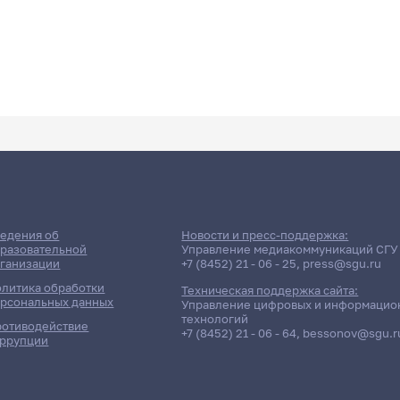
едения об
Новости и пресс-поддержка:
разовательной
Управление медиакоммуникаций СГУ
ганизации
+7 (8452) 21 - 06 - 25
,
press@sgu.ru
литика обработки
Техническая поддержка сайта:
рсональных данных
Управление цифровых и информацио
технологий
отиводействие
+7 (8452) 21 - 06 - 64
,
bessonov@sgu.r
ррупции