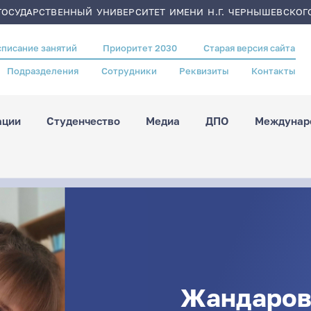
ОСУДАРСТВЕННЫЙ УНИВЕРСИТЕТ ИМЕНИ Н.Г. ЧЕРНЫШЕВСКОГ
списание занятий
Приоритет 2030
Старая версия сайта
Подразделения
Сотрудники
Реквизиты
Контакты
ации
Студенчество
Медиа
ДПО
Междунаро
Жандаров