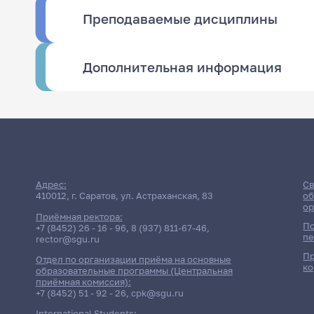
Преподаваемые дисциплины
Дополнительная информация
Адрес:
Св
410012, г. Саратов, ул. Астраханская, 83
об
ор
Приёмная ректора:
По
+7 (8452) 26 - 16 - 96
,
8 (937) 811-67-46
,
пе
rector@sgu.ru
Пр
Отдел по организации приёма на основные
ко
образовательные программы (Центральная
приёмная комиссия):
+7 (8452) 51 - 92 - 26
,
cpk@sgu.ru
International Students: