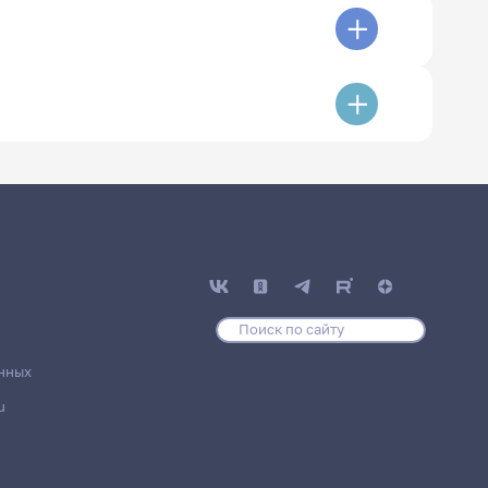
нных
u