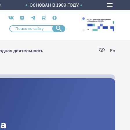
ОСНОВАН В 1909 ГОДУ
О
Социальные
сети
дная деятельность
En
а