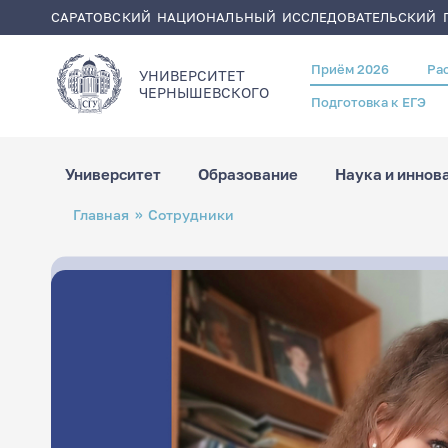
САРАТОВСКИЙ НАЦИОНАЛЬНЫЙ ИССЛЕДОВАТЕЛЬСКИЙ Г
Приём 2026
Ра
Header
УНИВЕРСИТЕТ
menu
ЧЕРНЫШЕВСКОГO
Подготовка к ЕГЭ
Университет
Образование
Наука и иннов
Перейти
Строка
Главная
Сотрудники
к
навигации
основному
содержанию