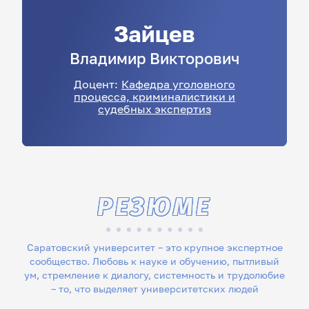
Зайцев
Владимир
Викторович
Доцент:
Кафедра уголовного
процесса, криминалистики и
судебных экспертиз
РЕЗЮМЕ
Саратовский университет – это крупное экспертное
сообщество. Любовь к науке и обучению, пытливый
ум, стремление к диалогу, системность и трудолюбие
– то, что выделяет университетских людей