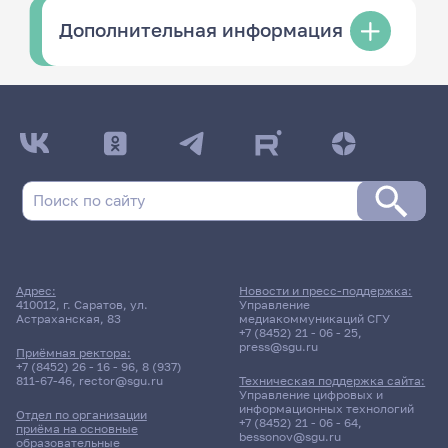
Дополнительная информация
Адрес:
Новости и пресс-поддержка:
410012, г. Саратов, ул.
Управление
Астраханская, 83
медиакоммуникаций СГУ
+7 (8452) 21 - 06 - 25
,
press@sgu.ru
Приёмная ректора:
+7 (8452) 26 - 16 - 96
,
8 (937)
811-67-46
,
rector@sgu.ru
Техническая поддержка сайта:
Управление цифровых и
информационных технологий
Отдел по организации
+7 (8452) 21 - 06 - 64
,
приёма на основные
bessonov@sgu.ru
образовательные