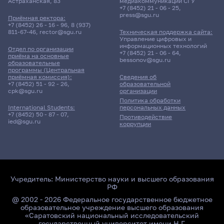
Астраханская, 83
медиакоммуникаций СГУ
+7 (8452) 21 - 06 - 25
,
press@sgu.ru
Приёмная ректора:
+7 (8452) 26 - 16 - 96
,
8 (937)
811-67-46
,
rector@sgu.ru
Техническая поддержка сайта:
Управление цифровых и
информационных технологий
Отдел по организации
+7 (8452) 21 - 06 - 64
,
приёма на основные
bessonov@sgu.ru
образовательные
программы (Центральная
приёмная комиссия):
Сведения об
+7 (8452) 51 - 92 - 26
,
образовательной
cpk@sgu.ru
организации
Политика обработки
персональных данных
International Students:
+7 (8452) 50 - 87 - 07
,
Противодействие
ied@sgu.ru
коррупции
Учредитель:
Министерство науки и высшего образования
РФ
@ 2002 - 2026 Федеральное государственное бюджетное
образовательное учреждение высшего образования
«Саратовский национальный исследовательский
государственный университет имени Н.Г.