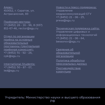
Адрес:
Новости и пресс-поддержка:
410012, г. Саратов, ул.
Управление
Астраханская, 83
медиакоммуникаций СГУ
+7 (8452) 21 - 06 - 25
,
press@sgu.ru
Приёмная ректора:
+7 (8452) 26 - 16 - 96
,
8 (937)
811-67-46
,
rector@sgu.ru
Техническая поддержка сайта:
Управление цифровых и
информационных технологий
Отдел по организации
+7 (8452) 21 - 06 - 64
,
приёма на основные
bessonov@sgu.ru
образовательные
программы (Центральная
приёмная комиссия):
Сведения об
+7 (8452) 51 - 92 - 26
,
образовательной
cpk@sgu.ru
организации
Политика обработки
персональных данных
International Students:
+7 (8452) 50 - 87 - 07
,
Противодействие
ied@sgu.ru
коррупции
Учредитель:
Министерство науки и высшего образования
РФ