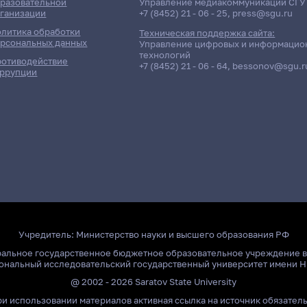
разовательной
Управление медиакоммуникаций СГУ
ганизации
+7 (8452) 21 - 06 - 25
,
press@sgu.ru
литика обработки
Техническая поддержка сайта:
рсональных данных
Управление цифровых и информацио
технологий
отиводействие
+7 (8452) 21 - 06 - 64
,
bessonov@sgu.r
ррупции
Учредитель:
Министерство науки и высшего образования РФ
ральное государственное бюджетное образовательное учреждение 
ональный исследовательский государственный университет имени Н
@ 2002 - 2026 Saratov State University
и использовании материалов активная ссылка на источник обязател