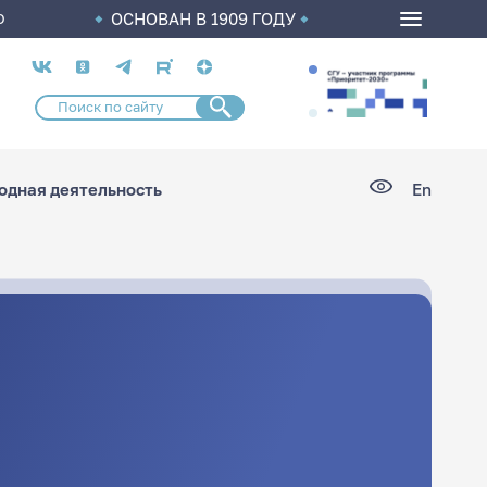
ОСНОВАН В 1909 ГОДУ
О
Социальные
сети
дная деятельность
En