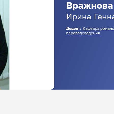
Вражнова
Ирина
Генн
Доцент:
Кафедра романо
переводоведения