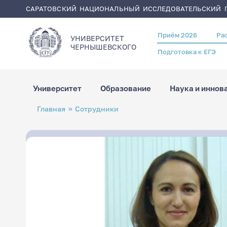
САРАТОВСКИЙ НАЦИОНАЛЬНЫЙ ИССЛЕДОВАТЕЛЬСКИЙ Г
Приём 2026
Ра
Header
УНИВЕРСИТЕТ
menu
ЧЕРНЫШЕВСКОГO
Подготовка к ЕГЭ
Университет
Образование
Наука и иннов
Перейти
Строка
Главная
Сотрудники
к
навигации
основному
содержанию