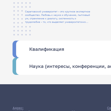
Саратовский университет – это крупное экспертное
сообщество. Любовь к науке и обучению, пытливый
ум, стремление к диалогу, системность и
трудолюбие – то, что выделяет университетских
людей
Квалификация
Наука (интересы, конференции, 
Адрес:
Св