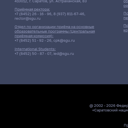
410012, г. Саратов, ул. Астраханская, 83
об
ор
Приёмная ректора:
По
+7 (8452) 26 - 16 - 96
,
8 (937) 811-67-46
,
пе
rector@sgu.ru
Пр
Отдел по организации приёма на основные
ко
образовательные программы (Центральная
приёмная комиссия):
+7 (8452) 51 - 92 - 26
,
cpk@sgu.ru
International Students:
+7 (8452) 50 - 87 - 07
,
ied@sgu.ru
@ 2002 - 2026 Феде
«Саратовский наци
Пр