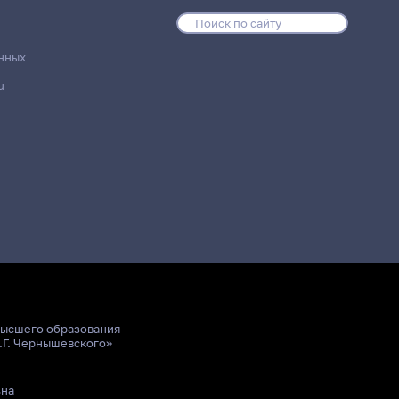
нных
u
высшего образования
.Г. Чернышевского»
ьна