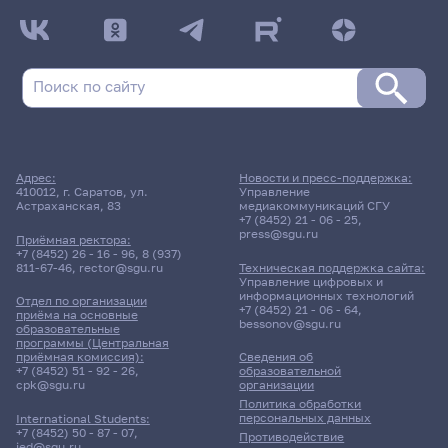
Адрес:
Новости и пресс-поддержка:
410012, г. Саратов, ул.
Управление
Астраханская, 83
медиакоммуникаций СГУ
+7 (8452) 21 - 06 - 25
,
press@sgu.ru
Приёмная ректора:
+7 (8452) 26 - 16 - 96
,
8 (937)
811-67-46
,
rector@sgu.ru
Техническая поддержка сайта:
Управление цифровых и
информационных технологий
Отдел по организации
+7 (8452) 21 - 06 - 64
,
приёма на основные
bessonov@sgu.ru
образовательные
программы (Центральная
приёмная комиссия):
Сведения об
+7 (8452) 51 - 92 - 26
,
образовательной
cpk@sgu.ru
организации
Политика обработки
персональных данных
International Students:
+7 (8452) 50 - 87 - 07
,
Противодействие
ied@sgu.ru