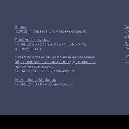
Адрес:
Св
410012, г. Саратов, ул. Астраханская, 83
об
ор
Приёмная ректора:
По
+7 (8452) 26 - 16 - 96
,
8 (937) 811-67-46
,
пе
rector@sgu.ru
Пр
Отдел по организации приёма на основные
ко
образовательные программы (Центральная
приёмная комиссия):
+7 (8452) 51 - 92 - 26
,
cpk@sgu.ru
International Students:
+7 (8452) 50 - 87 - 07
,
ied@sgu.ru