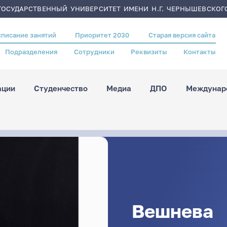
ОСУДАРСТВЕННЫЙ УНИВЕРСИТЕТ ИМЕНИ Н.Г. ЧЕРНЫШЕВСКОГ
списание занятий
Приоритет 2030
Старая версия сайта
Подразделения
Сотрудники
Реквизиты
Контакты
ации
Студенчество
Медиа
ДПО
Междунаро
Вешнева