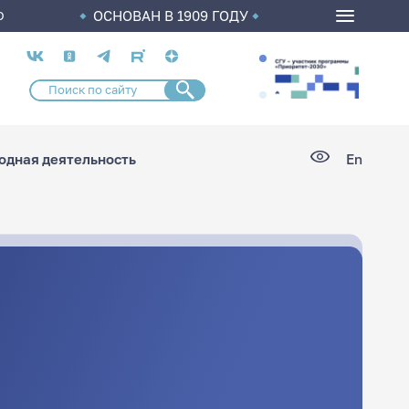
ОСНОВАН В 1909 ГОДУ
О
Социальные
сети
дная деятельность
En