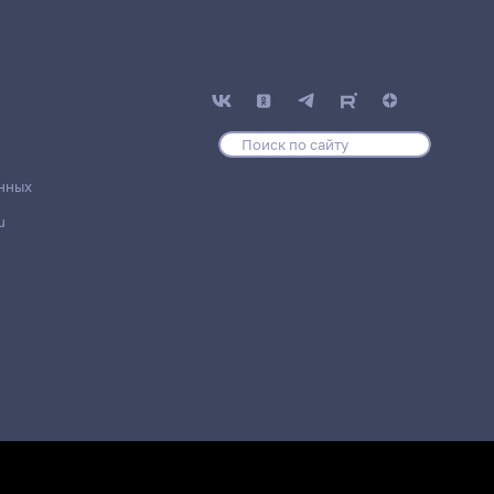
нных
u