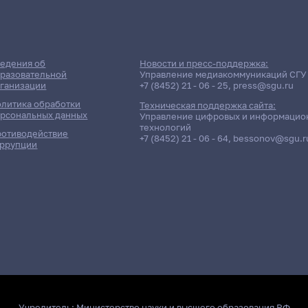
едения об
Новости и пресс-поддержка:
разовательной
Управление медиакоммуникаций СГУ
ганизации
+7 (8452) 21 - 06 - 25
,
press@sgu.ru
литика обработки
Техническая поддержка сайта:
рсональных данных
Управление цифровых и информацио
технологий
отиводействие
+7 (8452) 21 - 06 - 64
,
bessonov@sgu.r
ррупции
Учредитель:
Министерство науки и высшего образования РФ