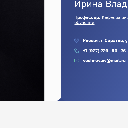
Ирина
Влад
Профессор:
Кафедра ин
обучении
Россия, г. Саратов, 
+7 (927) 229 - 96 - 76
veshnevaiv@mail.ru