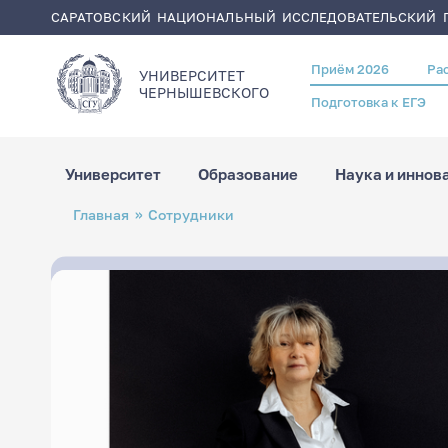
САРАТОВСКИЙ НАЦИОНАЛЬНЫЙ ИССЛЕДОВАТЕЛЬСКИЙ Г
Приём 2026
Ра
Header
УНИВЕРСИТЕТ
menu
ЧЕРНЫШЕВСКОГO
Подготовка к ЕГЭ
Университет
Образование
Наука и иннов
Перейти
Строка
Главная
Сотрудники
к
навигации
основному
содержанию