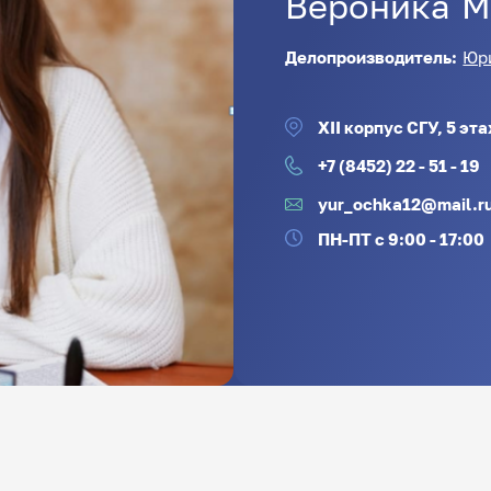
Вероника
М
Делопроизводитель:
Юр
XII корпус СГУ, 5 эт
+7 (8452) 22 - 51 - 19
yur_ochka12@mail.r
ПН-ПТ с 9:00 - 17:00