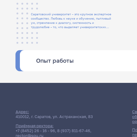
Саратовский университет – это крупное экспертное
сообщество. Любовь к науке и обучению, пытливый
ум, стремление к диалогу, системность и
трудолюбие – то, что выделяет университетских
людей
Опыт работы
Адрес:
Св
410012, г. Саратов, ул. Астраханская, 83
об
ор
Приёмная ректора:
По
+7 (8452) 26 - 16 - 96
,
8 (937) 811-67-46
,
пе
rector@sgu.ru