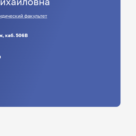
ихайловна
идический факультет
аж, каб. 506В
u