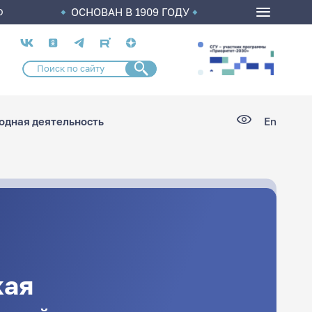
ОСНОВАН В 1909 ГОДУ
О
Социальные
сети
дная деятельность
En
кая