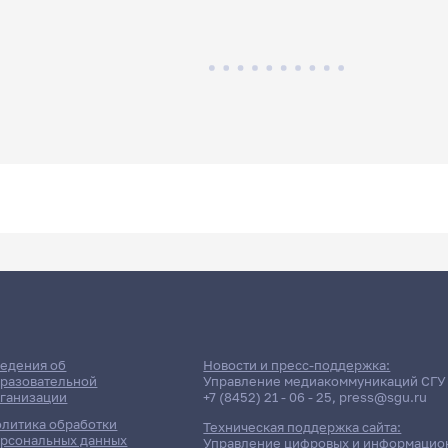
едения об
Новости и пресс-поддержка:
разовательной
Управление медиакоммуникаций СГУ
ганизации
+7 (8452) 21 - 06 - 25
,
press@sgu.ru
литика обработки
Техническая поддержка сайта:
рсональных данных
Управление цифровых и информацио