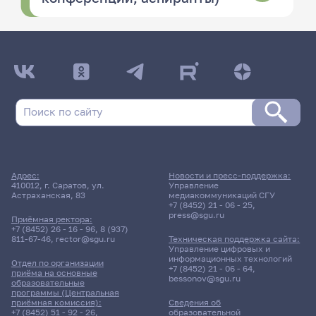
Адрес:
Новости и пресс-поддержка:
410012, г. Саратов, ул.
Управление
Астраханская, 83
медиакоммуникаций СГУ
+7 (8452) 21 - 06 - 25
,
press@sgu.ru
Приёмная ректора:
+7 (8452) 26 - 16 - 96
,
8 (937)
811-67-46
,
rector@sgu.ru
Техническая поддержка сайта:
Управление цифровых и
информационных технологий
Отдел по организации
+7 (8452) 21 - 06 - 64
,
приёма на основные
bessonov@sgu.ru
образовательные
программы (Центральная
приёмная комиссия):
Сведения об
+7 (8452) 51 - 92 - 26
,
образовательной