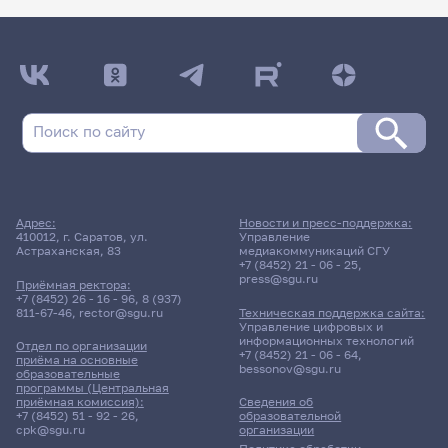
Адрес:
Новости и пресс-поддержка:
410012, г. Саратов, ул.
Управление
Астраханская, 83
медиакоммуникаций СГУ
+7 (8452) 21 - 06 - 25
,
press@sgu.ru
Приёмная ректора:
+7 (8452) 26 - 16 - 96
,
8 (937)
811-67-46
,
rector@sgu.ru
Техническая поддержка сайта:
Управление цифровых и
информационных технологий
Отдел по организации
+7 (8452) 21 - 06 - 64
,
приёма на основные
bessonov@sgu.ru
образовательные
программы (Центральная
приёмная комиссия):
Сведения об
+7 (8452) 51 - 92 - 26
,
образовательной
cpk@sgu.ru
организации