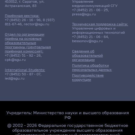
410012, г. Саратов, ул.
Управление
Астраханская, 83
медиакоммуникаций СГУ
+7 (8452) 21 - 06 - 25
,
press@sgu.ru
Приёмная ректора:
+7 (8452) 26 - 16 - 96
,
8 (937)
811-67-46
,
rector@sgu.ru
Техническая поддержка сайта:
Управление цифровых и
информационных технологий
Отдел по организации
+7 (8452) 21 - 06 - 64
,
приёма на основные
bessonov@sgu.ru
образовательные
программы (Центральная
приёмная комиссия):
Сведения об
+7 (8452) 51 - 92 - 26
,
образовательной
cpk@sgu.ru
организации
Политика обработки
персональных данных
International Students:
+7 (8452) 50 - 87 - 07
,
Противодействие
ied@sgu.ru
коррупции
Учредитель:
Министерство науки и высшего образования
РФ
@ 2002 - 2026 Федеральное государственное бюджетное
образовательное учреждение высшего образования
«Саратовский национальный исследовательский