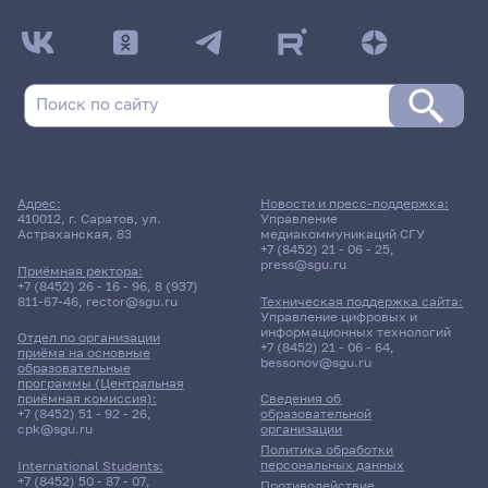
Адрес:
Новости и пресс-поддержка:
410012, г. Саратов, ул.
Управление
Астраханская, 83
медиакоммуникаций СГУ
+7 (8452) 21 - 06 - 25
,
press@sgu.ru
Приёмная ректора:
+7 (8452) 26 - 16 - 96
,
8 (937)
811-67-46
,
rector@sgu.ru
Техническая поддержка сайта:
Управление цифровых и
информационных технологий
Отдел по организации
+7 (8452) 21 - 06 - 64
,
приёма на основные
bessonov@sgu.ru
образовательные
программы (Центральная
приёмная комиссия):
Сведения об
+7 (8452) 51 - 92 - 26
,
образовательной
cpk@sgu.ru
организации
Политика обработки
персональных данных
International Students:
+7 (8452) 50 - 87 - 07
,
Противодействие