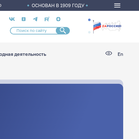
ОСНОВАН В 1909 ГОДУ
О
Социальные
сети
дная деятельность
En