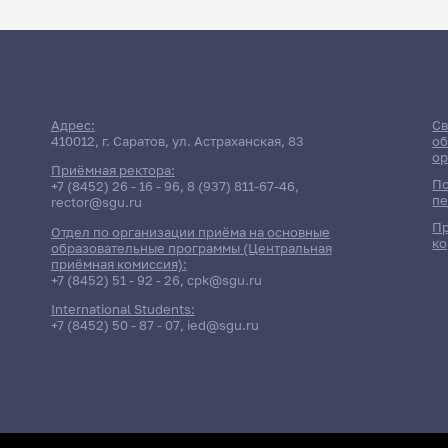
Адрес:
Св
410012, г. Саратов, ул. Астраханская, 83
об
ор
Приёмная ректора:
По
+7 (8452) 26 - 16 - 96
,
8 (937) 811-67-46
,
пе
rector@sgu.ru
Пр
Отдел по организации приёма на основные
ко
образовательные программы (Центральная
приёмная комиссия):
+7 (8452) 51 - 92 - 26
,
cpk@sgu.ru
International Students:
+7 (8452) 50 - 87 - 07
,
ied@sgu.ru