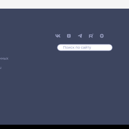
нных
u