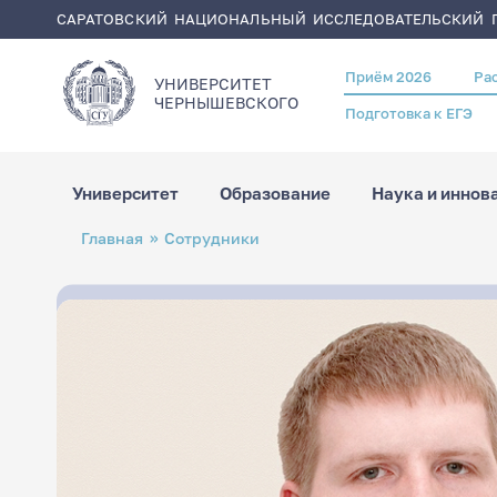
САРАТОВСКИЙ НАЦИОНАЛЬНЫЙ ИССЛЕДОВАТЕЛЬСКИЙ Г
Приём 2026
Ра
Header
УНИВЕРСИТЕТ
menu
ЧЕРНЫШЕВСКОГO
Подготовка к ЕГЭ
Университет
Образование
Наука и иннов
Перейти
Строка
Главная
Сотрудники
к
навигации
основному
содержанию