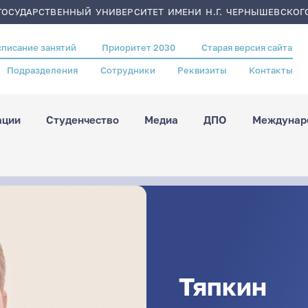
ОСУДАРСТВЕННЫЙ УНИВЕРСИТЕТ ИМЕНИ Н.Г. ЧЕРНЫШЕВСКОГ
списание занятий
Приоритет 2030
Старая версия сайта
Подразделения
Сотрудники
Реквизиты
Контакты
ации
Студенчество
Медиа
ДПО
Междунаро
Тяпкин