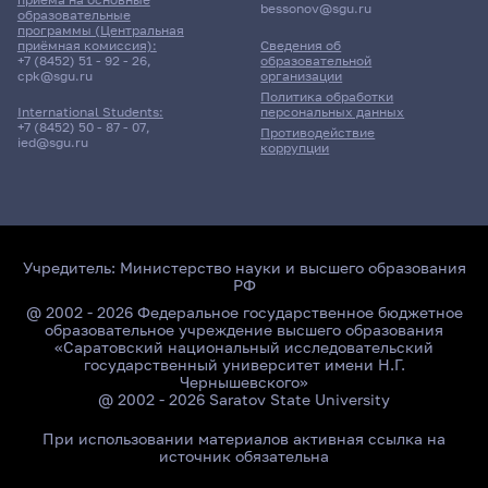
bessonov@sgu.ru
образовательные
программы (Центральная
приёмная комиссия):
Сведения об
+7 (8452) 51 - 92 - 26
,
образовательной
cpk@sgu.ru
организации
Политика обработки
персональных данных
International Students:
+7 (8452) 50 - 87 - 07
,
Противодействие
ied@sgu.ru
коррупции
Учредитель:
Министерство науки и высшего образования
РФ
@ 2002 - 2026 Федеральное государственное бюджетное
образовательное учреждение высшего образования
«Саратовский национальный исследовательский
государственный университет имени Н.Г.
Чернышевского»
@ 2002 - 2026 Saratov State University
При использовании материалов активная ссылка на
источник обязательна