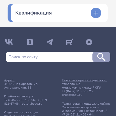
Квалификация
Адрес:
Новости и пресс-поддержка:
410012, г. Саратов, ул.
Управление
Астраханская, 83
медиакоммуникаций СГУ
+7 (8452) 21 - 06 - 25
,
press@sgu.ru
Приёмная ректора:
+7 (8452) 26 - 16 - 96
,
8 (937)
811-67-46
,
rector@sgu.ru
Техническая поддержка сайта:
Управление цифровых и
информационных технологий
Отдел по организации
+7 (8452) 21 - 06 - 64
,
приёма на основные