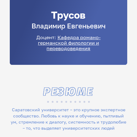
Трусов
Владимир
Евгеньевич
Доцент:
Кафедра романо-
германской филологии и
переводоведения
РЕЗЮМЕ
Саратовский университет – это крупное экспертное
сообщество. Любовь к науке и обучению, пытливый
ум, стремление к диалогу, системность и трудолюбие
– то, что выделяет университетских людей