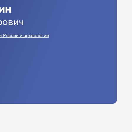
ин
рович
и России и археологии