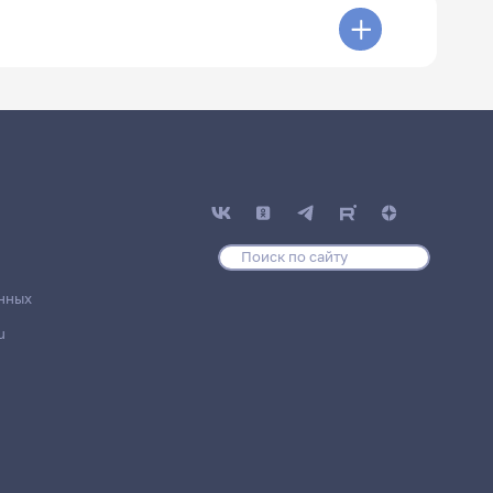
нных
u