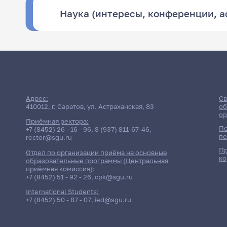
Наука (интересы, конференции, 
Адрес:
Св
410012, г. Саратов, ул. Астраханская, 83
об
ор
Приёмная ректора:
По
+7 (8452) 26 - 16 - 96
,
8 (937) 811-67-46
,
пе
rector@sgu.ru
Пр
Отдел по организации приёма на основные
ко
образовательные программы (Центральная
приёмная комиссия):
+7 (8452) 51 - 92 - 26
,
cpk@sgu.ru
International Students:
+7 (8452) 50 - 87 - 07
,
ied@sgu.ru