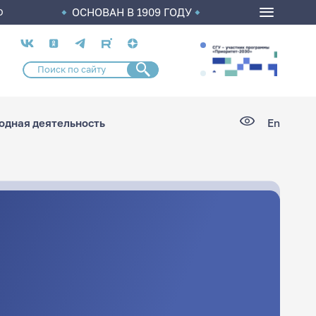
ОСНОВАН В 1909 ГОДУ
О
Социальные
сети
дная деятельность
En