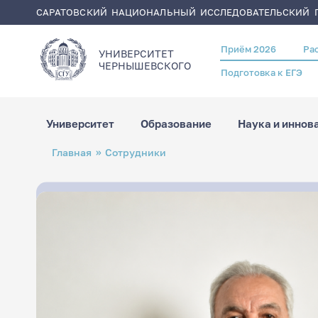
САРАТОВСКИЙ НАЦИОНАЛЬНЫЙ ИССЛЕДОВАТЕЛЬСКИЙ Г
Приём 2026
Ра
Header
УНИВЕРСИТЕТ
menu
ЧЕРНЫШЕВСКОГO
Подготовка к ЕГЭ
Университет
Образование
Наука и иннов
Перейти
Строка
Главная
Сотрудники
к
навигации
основному
содержанию