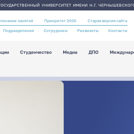
ОСУДАРСТВЕННЫЙ УНИВЕРСИТЕТ ИМЕНИ Н.Г. ЧЕРНЫШЕВСКОГ
списание занятий
Приоритет 2030
Старая версия сайта
Подразделения
Сотрудники
Реквизиты
Контакты
ации
Студенчество
Медиа
ДПО
Междунаро