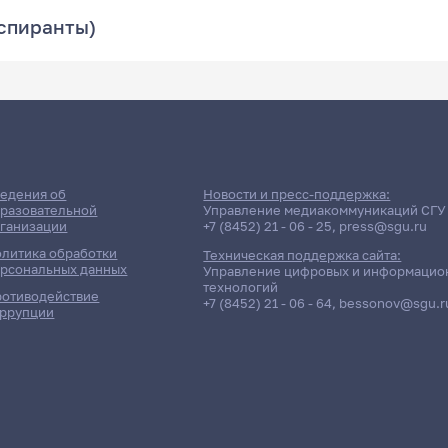
аспиранты)
едения об
Новости и пресс-поддержка:
разовательной
Управление медиакоммуникаций СГУ
ганизации
+7 (8452) 21 - 06 - 25
,
press@sgu.ru
литика обработки
Техническая поддержка сайта:
рсональных данных
Управление цифровых и информацио
технологий
отиводействие
+7 (8452) 21 - 06 - 64
,
bessonov@sgu.r
ррупции