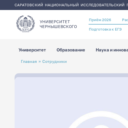
САРАТОВСКИЙ НАЦИОНАЛЬНЫЙ ИССЛЕДОВАТЕЛЬСКИЙ Г
Приём 2026
Ра
Header
УНИВЕРСИТЕТ
menu
ЧЕРНЫШЕВСКОГO
Подготовка к ЕГЭ
Университет
Образование
Наука и иннов
Перейти
Строка
Главная
Сотрудники
к
навигации
основному
содержанию