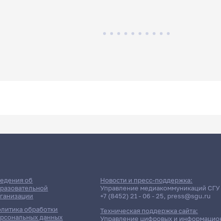
едения об
Новости и пресс-поддержка:
разовательной
Управление медиакоммуникаций СГУ
ганизации
+7 (8452) 21 - 06 - 25
,
press@sgu.ru
литика обработки
Техническая поддержка сайта:
рсональных данных
Управление цифровых и информацио