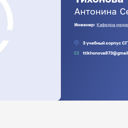
Антонина
С
Инженер:
Кафедра меди
3 учебный корпус СГУ
ttikhonova873@gmai