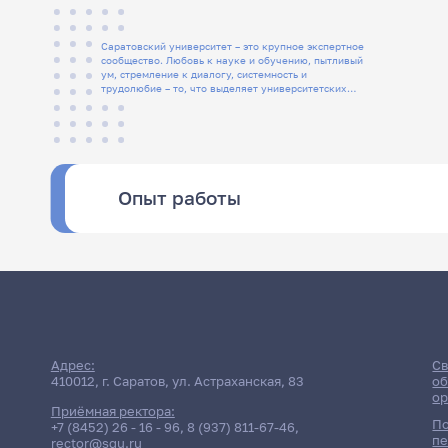
Саратовский университет – это крупное экспертное
сообщество. Любовь к науке и обучению, пытливый
ум, стремление к диалогу, системность и
трудолюбие – то, что выделяет университетских
людей
Опыт работы
Адрес:
Св
410012, г. Саратов, ул. Астраханская, 83
об
ор
Приёмная ректора:
По
+7 (8452) 26 - 16 - 96
,
8 (937) 811-67-46
,
пе
rector@sgu.ru