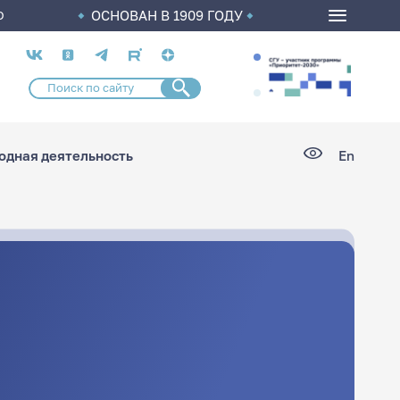
ОСНОВАН В 1909 ГОДУ
О
Социальные
сети
дная деятельность
En