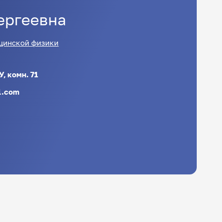
ергеевна
цинской физики
, комн. 71
l.com