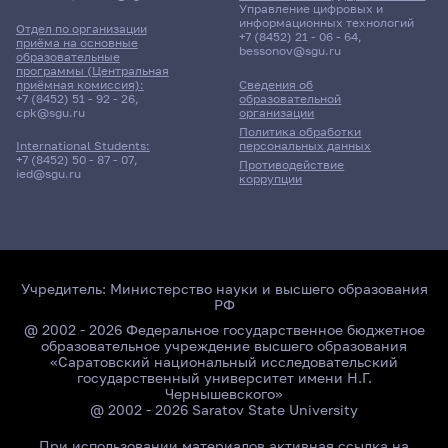
Управление цифровых и
информационных технологий
Отдел по организации
+7 (8452) 21 - 06 - 64
,
приёма на основные
bessonov@sgu.ru
образовательные
программы (Центральная
приёмная комиссия):
Сведения об
+7 (8452) 51 - 92 - 26
,
образовательной
cpk@sgu.ru
организации
Политика обработки
персональных данных
International Students:
+7 (8452) 50 - 87 - 07
,
Противодействие
ied@sgu.ru
коррупции
Учредитель:
Министерство науки и высшего образования
РФ
@ 2002 - 2026 Федеральное государственное бюджетное
образовательное учреждение высшего образования
«Саратовский национальный исследовательский
государственный университет имени Н.Г.
Чернышевского»
@ 2002 - 2026 Saratov State University
При использовании материалов активная ссылка на