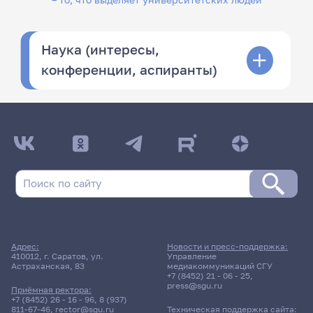
Наука (интересы,
конференции, аспиранты)
Адрес:
Новости и пресс-поддержка:
410012, г. Саратов, ул.
Управление
Астраханская, 83
медиакоммуникаций СГУ
+7 (8452) 21 - 06 - 25
,
press@sgu.ru
Приёмная ректора:
+7 (8452) 26 - 16 - 96
,
8 (937)
811-67-46
,
rector@sgu.ru
Техническая поддержка сайта: