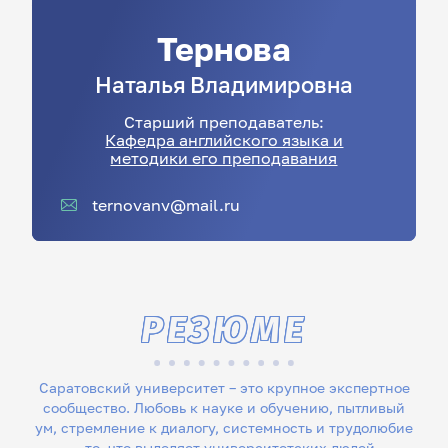
Тернова
Наталья
Владимировна
Старший преподаватель:
Кафедра английского языка и
методики его преподавания
ternovanv@mail.ru
РЕЗЮМЕ
Саратовский университет – это крупное экспертное
сообщество. Любовь к науке и обучению, пытливый
ум, стремление к диалогу, системность и трудолюбие
– то, что выделяет университетских людей