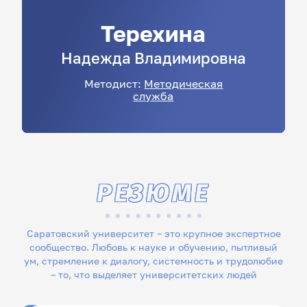
Терехина
Надежда
Владимировна
Методист:
Методическая
служба
РЕЗЮМЕ
Саратовский университет – это крупное экспертное
сообщество. Любовь к науке и обучению, пытливый
ум, стремление к диалогу, системность и трудолюбие
– то, что выделяет университетских людей