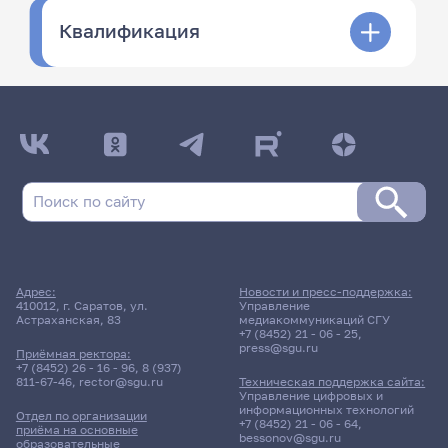
Квалификация
Адрес:
Новости и пресс-поддержка:
410012, г. Саратов, ул.
Управление
Астраханская, 83
медиакоммуникаций СГУ
+7 (8452) 21 - 06 - 25
,
press@sgu.ru
Приёмная ректора:
+7 (8452) 26 - 16 - 96
,
8 (937)
811-67-46
,
rector@sgu.ru
Техническая поддержка сайта:
Управление цифровых и
информационных технологий
Отдел по организации
+7 (8452) 21 - 06 - 64
,
приёма на основные
bessonov@sgu.ru
образовательные