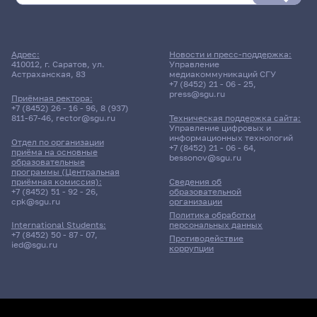
Адрес:
Новости и пресс-поддержка:
410012, г. Саратов, ул.
Управление
Астраханская, 83
медиакоммуникаций СГУ
+7 (8452) 21 - 06 - 25
,
press@sgu.ru
Приёмная ректора:
+7 (8452) 26 - 16 - 96
,
8 (937)
811-67-46
,
rector@sgu.ru
Техническая поддержка сайта:
Управление цифровых и
информационных технологий
Отдел по организации
+7 (8452) 21 - 06 - 64
,
приёма на основные
bessonov@sgu.ru
образовательные
программы (Центральная
приёмная комиссия):
Сведения об
+7 (8452) 51 - 92 - 26
,
образовательной
cpk@sgu.ru
организации
Политика обработки
персональных данных
International Students:
+7 (8452) 50 - 87 - 07
,
Противодействие
ied@sgu.ru
коррупции