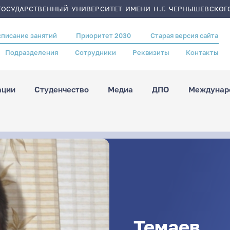
ОСУДАРСТВЕННЫЙ УНИВЕРСИТЕТ ИМЕНИ Н.Г. ЧЕРНЫШЕВСКОГ
списание занятий
Приоритет 2030
Старая версия сайта
Подразделения
Сотрудники
Реквизиты
Контакты
ации
Студенчество
Медиа
ДПО
Междунаро
Темаев