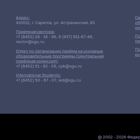
Адрес:
Св
410012, г. Саратов, ул. Астраханская, 83
об
ор
Приёмная ректора:
По
+7 (8452) 26 - 16 - 96
,
8 (937) 811-67-46
,
пе
rector@sgu.ru
Пр
Отдел по организации приёма на основные
ко
образовательные программы (Центральная
приёмная комиссия):
+7 (8452) 51 - 92 - 26
,
cpk@sgu.ru
International Students:
+7 (8452) 50 - 87 - 07
,
ied@sgu.ru
@ 2002 - 2026 Феде