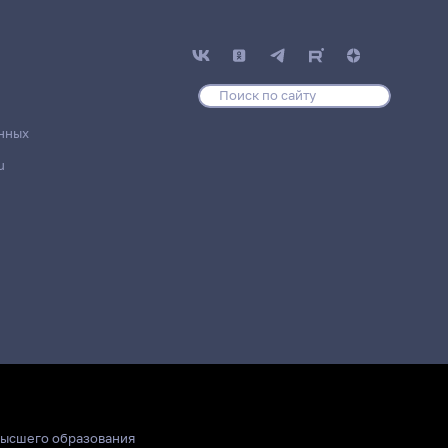
нных
u
высшего образования