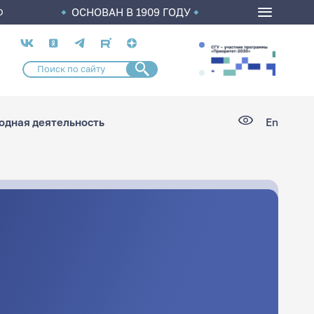
ОСНОВАН В 1909 ГОДУ
О
Социальные
сети
дная деятельность
En