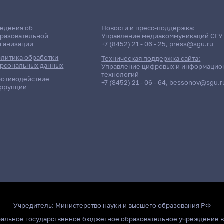
едения об
Новости и пресс-поддержка:
разовательной
Управление медиакоммуникаций СГУ
ганизации
+7 (8452) 21 - 06 - 25
,
press@sgu.ru
литика обработки
Техническая поддержка сайта:
рсональных данных
Управление цифровых и информацио
технологий
отиводействие
+7 (8452) 21 - 06 - 64
,
bessonov@sgu.r
ррупции
Учредитель:
Министерство науки и высшего образования РФ
ральное государственное бюджетное образовательное учреждение 