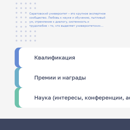
Саратовский университет – это крупное экспертное
сообщество. Любовь к науке и обучению, пытливый
ум, стремление к диалогу, системность и
трудолюбие – то, что выделяет университетских
людей
Квалификация
Премии и награды
Наука (интересы, конференции, 