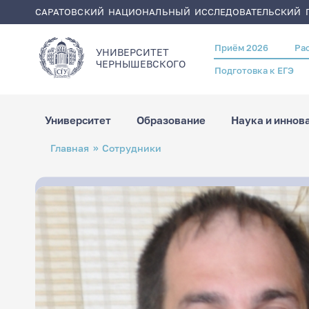
САРАТОВСКИЙ НАЦИОНАЛЬНЫЙ ИССЛЕДОВАТЕЛЬСКИЙ Г
Приём 2026
Ра
Header
УНИВЕРСИТЕТ
menu
ЧЕРНЫШЕВСКОГO
Подготовка к ЕГЭ
Университет
Образование
Наука и иннов
Перейти
Строка
Главная
Сотрудники
к
навигации
основному
содержанию