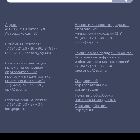
Адрес:
Новости и пресс-поддержка:
410012, г. Саратов, ул.
Управление
Астраханская, 83
медиакоммуникаций СГУ
+7 (8452) 21 - 06 - 25
,
press@sgu.ru
Приёмная ректора:
+7 (8452) 26 - 16 - 96
,
8 (937)
811-67-46
,
rector@sgu.ru
Техническая поддержка сайта:
Управление цифровых и
информационных технологий
Отдел по организации
+7 (8452) 21 - 06 - 64
,
приёма на основные
bessonov@sgu.ru
образовательные
программы (Центральная
приёмная комиссия):
Сведения об
+7 (8452) 51 - 92 - 26
,
образовательной
cpk@sgu.ru
организации
Политика обработки
персональных данных
International Students:
+7 (8452) 50 - 87 - 07
,
Противодействие
ied@sgu.ru
коррупции