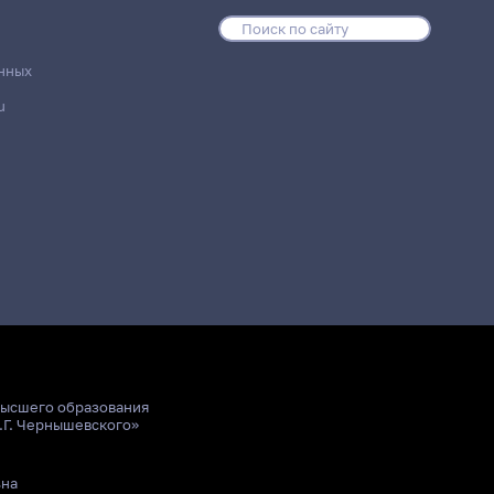
нных
u
высшего образования
.Г. Чернышевского»
ьна