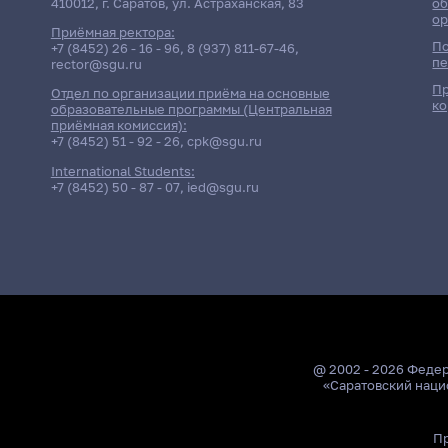
410012, г. Саратов, ул. Астраханская, 83
об
ор
Приёмная ректора:
По
+7 (8452) 26 - 16 - 96
,
8 (937) 811-67-46
,
пе
rector@sgu.ru
Пр
Отдел по организации приёма на основные
ко
образовательные программы (Центральная
приёмная комиссия):
+7 (8452) 51 - 92 - 26
,
cpk@sgu.ru
International Students:
+7 (8452) 50 - 87 - 07
,
ied@sgu.ru
@ 2002 - 2026 Феде
«Саратовский наци
Пр