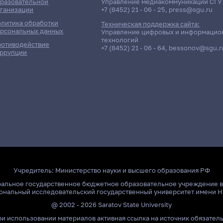
разовательной
Управление медиакоммуникаций СГУ
ганизации
+7 (8452) 21 - 06 - 25
,
press@sgu.ru
литика обработки
Техническая поддержка сайта:
рсональных данных
Управление цифровых и информацио
технологий
отиводействие
+7 (8452) 21 - 06 - 64
,
bessonov@sgu.r
ррупции
Учредитель:
Министерство науки и высшего образования РФ
ральное государственное бюджетное образовательное учреждение 
ональный исследовательский государственный университет имени Н
@ 2002 - 2026 Saratov State University
и использовании материалов активная ссылка на источник обязател