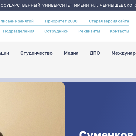
ОСУДАРСТВЕННЫЙ УНИВЕРСИТЕТ ИМЕНИ Н.Г. ЧЕРНЫШЕВСКОГ
списание занятий
Приоритет 2030
Старая версия сайта
Подразделения
Сотрудники
Реквизиты
Контакты
ации
Студенчество
Медиа
ДПО
Междунаро
Суменков