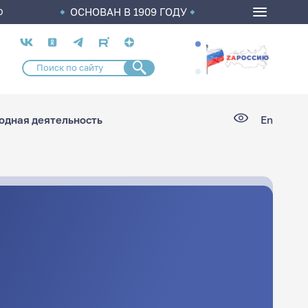
ОСНОВАН В 1909 ГОДУ
О
Социальные
сети
дная деятельность
En