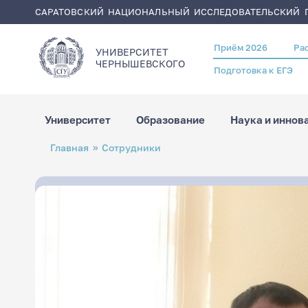
САРАТОВСКИЙ НАЦИОНАЛЬНЫЙ ИССЛЕДОВАТЕЛЬСКИЙ Г
Приём 2026
Ра
Header
УНИВЕРСИТЕТ
menu
ЧЕРНЫШЕВСКОГO
Подготовка к ЕГЭ
Университет
Образование
Наука и иннов
Перейти
Строка
Главная
Сотрудники
к
навигации
основному
содержанию