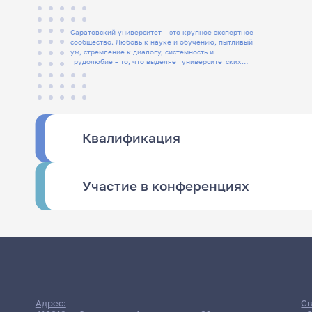
Саратовский университет – это крупное экспертное
сообщество. Любовь к науке и обучению, пытливый
ум, стремление к диалогу, системность и
трудолюбие – то, что выделяет университетских
людей
Квалификация
Участие в конференциях
Адрес:
Св