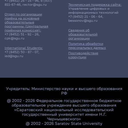
+7 (8452) 26 - 16 - 96
,
8 (937)
811-67-46
,
rector@sgu.ru
Техническая поддержка сайта:
Управление цифровых и
информационных технологий
Отдел по организации
+7 (8452) 21 - 06 - 64
,
приёма на основные
bessonov@sgu.ru
образовательные
программы (Центральная
приёмная комиссия):
Сведения об
+7 (8452) 51 - 92 - 26
,
образовательной
cpk@sgu.ru
организации
Политика обработки
персональных данных
International Students:
+7 (8452) 50 - 87 - 07
,
Противодействие
ied@sgu.ru
коррупции
Учредитель:
Министерство науки и высшего образования
РФ
@ 2002 - 2026 Федеральное государственное бюджетное
образовательное учреждение высшего образования
«Саратовский национальный исследовательский
государственный университет имени Н.Г.
Чернышевского»
@ 2002 - 2026 Saratov State University