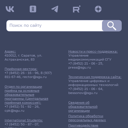
Адрес:
Новости и пресс-поддержка:
410012, г. Саратов, ул.
Управление
Астраханская, 83
медиакоммуникаций СГУ
+7 (8452) 21 - 06 - 25
,
press@sgu.ru
Приёмная ректора:
+7 (8452) 26 - 16 - 96
,
8 (937)
811-67-46
,
rector@sgu.ru
Техническая поддержка сайта:
Управление цифровых и
информационных технологий
Отдел по организации
+7 (8452) 21 - 06 - 64
,
приёма на основные
bessonov@sgu.ru
образовательные
программы (Центральная
приёмная комиссия):
Сведения об
+7 (8452) 51 - 92 - 26
,
образовательной
cpk@sgu.ru
организации
Политика обработки
персональных данных
International Students:
+7 (8452) 50 - 87 - 07
,
Противодействие