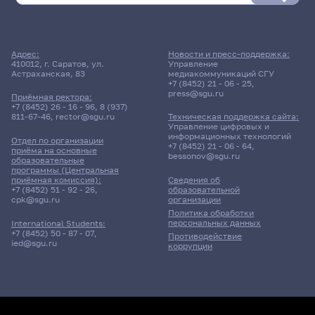
Адрес:
Новости и пресс-поддержка:
410012, г. Саратов, ул.
Управление
Астраханская, 83
медиакоммуникаций СГУ
+7 (8452) 21 - 06 - 25
,
press@sgu.ru
Приёмная ректора:
+7 (8452) 26 - 16 - 96
,
8 (937)
811-67-46
,
rector@sgu.ru
Техническая поддержка сайта:
Управление цифровых и
информационных технологий
Отдел по организации
+7 (8452) 21 - 06 - 64
,
приёма на основные
bessonov@sgu.ru
образовательные
программы (Центральная
приёмная комиссия):
Сведения об
+7 (8452) 51 - 92 - 26
,
образовательной
cpk@sgu.ru
организации
Политика обработки
персональных данных
International Students:
+7 (8452) 50 - 87 - 07
,
Противодействие
ied@sgu.ru
коррупции