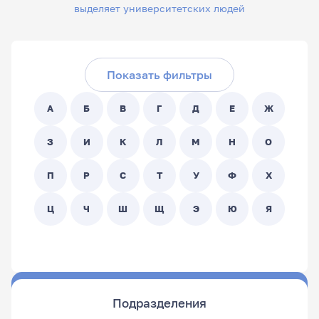
выделяет университетских людей
Скрыть фильтры
Поиск по ФИО сотрудника:
Показать фильтры
Поиск по подразделениям:
А
Б
В
Г
Д
Е
Ж
- Любой -
З
И
К
Л
М
Н
О
П
Р
С
Т
У
Ф
Х
Ц
Ч
Ш
Щ
Э
Ю
Я
Подразделения