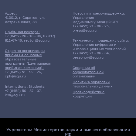
Адрес:
Новости и пресс-поддержка:
410012, г. Саратов, ул.
Управление
Астраханская, 83
медиакоммуникаций СГУ
+7 (8452) 21 - 06 - 25
,
press@sgu.ru
Приёмная ректора:
+7 (8452) 26 - 16 - 96
,
8 (937)
811-67-46
,
rector@sgu.ru
Техническая поддержка сайта:
Управление цифровых и
информационных технологий
Отдел по организации
+7 (8452) 21 - 06 - 64
,
приёма на основные
bessonov@sgu.ru
образовательные
программы (Центральная
приёмная комиссия):
Сведения об
+7 (8452) 51 - 92 - 26
,
образовательной
cpk@sgu.ru
организации
Политика обработки
персональных данных
International Students:
+7 (8452) 50 - 87 - 07
,
Противодействие
ied@sgu.ru
коррупции
Учредитель:
Министерство науки и высшего образования
РФ