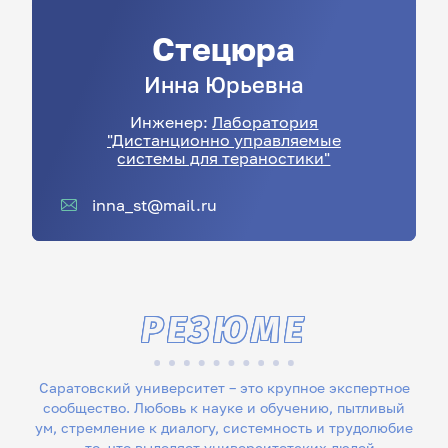
Стецюра
Инна
Юрьевна
Инженер:
Лаборатория
"Дистанционно управляемые
системы для тераностики"
inna_st@mail.ru
РЕЗЮМЕ
Саратовский университет – это крупное экспертное
сообщество. Любовь к науке и обучению, пытливый
ум, стремление к диалогу, системность и трудолюбие
– то, что выделяет университетских людей