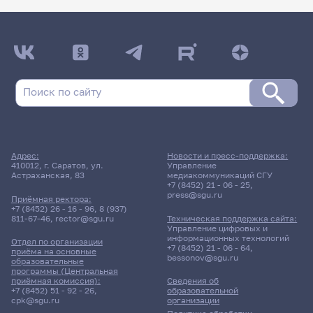
Адрес:
Новости и пресс-поддержка:
410012, г. Саратов, ул.
Управление
Астраханская, 83
медиакоммуникаций СГУ
+7 (8452) 21 - 06 - 25
,
press@sgu.ru
Приёмная ректора:
+7 (8452) 26 - 16 - 96
,
8 (937)
811-67-46
,
rector@sgu.ru
Техническая поддержка сайта:
Управление цифровых и
информационных технологий
Отдел по организации
+7 (8452) 21 - 06 - 64
,
приёма на основные
bessonov@sgu.ru
образовательные
программы (Центральная
приёмная комиссия):
Сведения об
+7 (8452) 51 - 92 - 26
,
образовательной
cpk@sgu.ru
организации