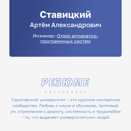
Ставицкий
Артём
Александрович
Инженер:
Отдел аппаратно-
программных систем
РЕЗЮМЕ
Саратовский университет – это крупное экспертное
сообщество. Любовь к науке и обучению, пытливый
ум, стремление к диалогу, системность и трудолюбие
– то, что выделяет университетских людей