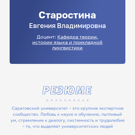
Старостина
Евгения
Владимировна
Доцент:
Кафедра теории,
истории языка и прикладной
лингвистики
РЕЗЮМЕ
Саратовский университет – это крупное экспертное
сообщество. Любовь к науке и обучению, пытливый
ум, стремление к диалогу, системность и трудолюбие
– то, что выделяет университетских людей