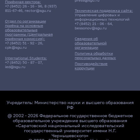
press@sgu.ru
Приёмная ректора:
+7 (8452) 26 - 16 - 96
,
8 (937)
811-67-46
,
rector@sgu.ru
Техническая поддержка сайта:
Управление цифровых и
информационных технологий
Отдел по организации
+7 (8452) 21 - 06 - 64
,
приёма на основные
bessonov@sgu.ru
образовательные
программы (Центральная
приёмная комиссия):
Сведения об
+7 (8452) 51 - 92 - 26
,
образовательной
cpk@sgu.ru
организации
Политика обработки
персональных данных
International Students:
+7 (8452) 50 - 87 - 07
,
Противодействие
ied@sgu.ru
коррупции
Учредитель:
Министерство науки и высшего образования
РФ
@ 2002 - 2026 Федеральное государственное бюджетное
образовательное учреждение высшего образования
«Саратовский национальный исследовательский
государственный университет имени Н.Г.
Чернышевского»