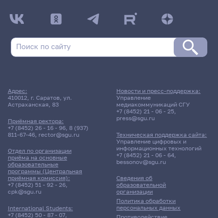
Адрес:
Новости и пресс-поддержка:
410012, г. Саратов, ул.
Управление
Астраханская, 83
медиакоммуникаций СГУ
+7 (8452) 21 - 06 - 25
,
press@sgu.ru
Приёмная ректора:
+7 (8452) 26 - 16 - 96
,
8 (937)
811-67-46
,
rector@sgu.ru
Техническая поддержка сайта:
Управление цифровых и
информационных технологий
Отдел по организации
+7 (8452) 21 - 06 - 64
,
приёма на основные
bessonov@sgu.ru
образовательные
программы (Центральная
приёмная комиссия):
Сведения об
+7 (8452) 51 - 92 - 26
,
образовательной
cpk@sgu.ru
организации
Политика обработки
персональных данных
International Students:
+7 (8452) 50 - 87 - 07
,
Противодействие