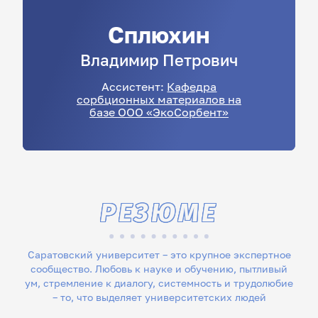
Сплюхин
Владимир
Петрович
Ассистент:
Кафедра
сорбционных материалов на
базе ООО «ЭкоСорбент»
РЕЗЮМЕ
Саратовский университет – это крупное экспертное
сообщество. Любовь к науке и обучению, пытливый
ум, стремление к диалогу, системность и трудолюбие
– то, что выделяет университетских людей