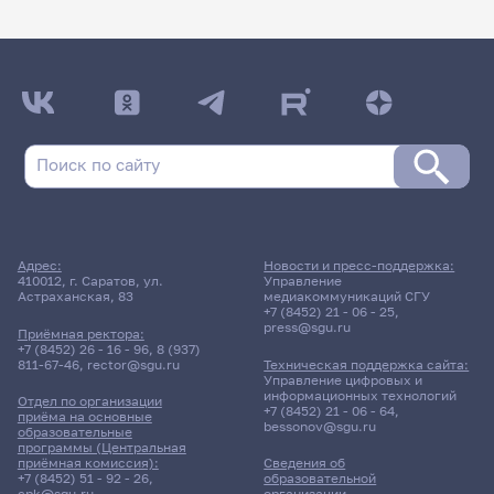
Адрес:
Новости и пресс-поддержка:
410012, г. Саратов, ул.
Управление
Астраханская, 83
медиакоммуникаций СГУ
+7 (8452) 21 - 06 - 25
,
press@sgu.ru
Приёмная ректора:
+7 (8452) 26 - 16 - 96
,
8 (937)
811-67-46
,
rector@sgu.ru
Техническая поддержка сайта:
Управление цифровых и
информационных технологий
Отдел по организации
+7 (8452) 21 - 06 - 64
,
приёма на основные
bessonov@sgu.ru
образовательные
программы (Центральная
приёмная комиссия):
Сведения об
+7 (8452) 51 - 92 - 26
,
образовательной
cpk@sgu.ru
организации