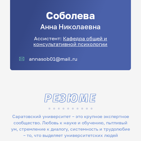
Соболева
Анна
Николаевна
Ассистент:
Кафедра общей и
консультативной психологии
annasob01@mail.ru
РЕЗЮМЕ
Саратовский университет – это крупное экспертное
сообщество. Любовь к науке и обучению, пытливый
ум, стремление к диалогу, системность и трудолюбие
– то, что выделяет университетских людей