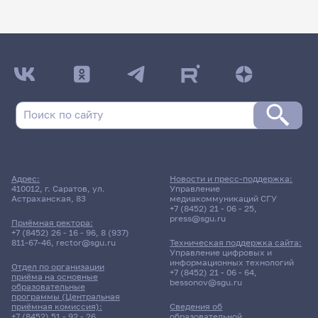
Адрес:
Новости и пресс-поддержка:
410012, г. Саратов, ул.
Управление
Астраханская, 83
медиакоммуникаций СГУ
+7 (8452) 21 - 06 - 25
,
press@sgu.ru
Приёмная ректора:
+7 (8452) 26 - 16 - 96
,
8 (937)
811-67-46
,
rector@sgu.ru
Техническая поддержка сайта:
Управление цифровых и
информационных технологий
Отдел по организации
+7 (8452) 21 - 06 - 64
,
приёма на основные
bessonov@sgu.ru
образовательные
программы (Центральная
приёмная комиссия):
Сведения об
+7 (8452) 51 - 92 - 26
,
образовательной