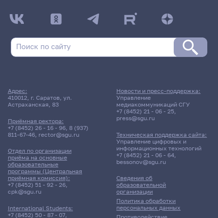
Адрес:
Новости и пресс-поддержка:
410012, г. Саратов, ул.
Управление
Астраханская, 83
медиакоммуникаций СГУ
+7 (8452) 21 - 06 - 25
,
press@sgu.ru
Приёмная ректора:
+7 (8452) 26 - 16 - 96
,
8 (937)
811-67-46
,
rector@sgu.ru
Техническая поддержка сайта:
Управление цифровых и
информационных технологий
Отдел по организации
+7 (8452) 21 - 06 - 64
,
приёма на основные
bessonov@sgu.ru
образовательные
программы (Центральная
приёмная комиссия):
Сведения об
+7 (8452) 51 - 92 - 26
,
образовательной
cpk@sgu.ru
организации
Политика обработки
персональных данных
International Students:
+7 (8452) 50 - 87 - 07
,
Противодействие