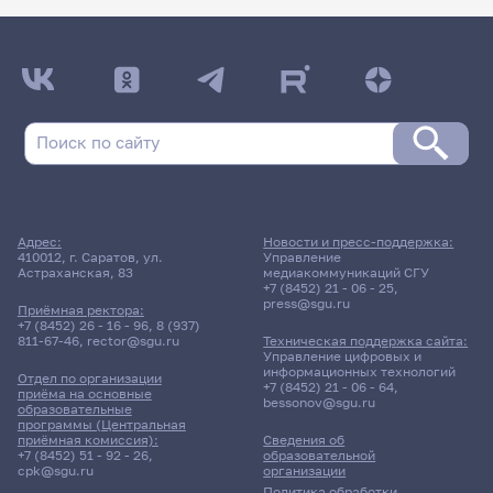
Адрес:
Новости и пресс-поддержка:
410012, г. Саратов, ул.
Управление
Астраханская, 83
медиакоммуникаций СГУ
+7 (8452) 21 - 06 - 25
,
press@sgu.ru
Приёмная ректора:
+7 (8452) 26 - 16 - 96
,
8 (937)
811-67-46
,
rector@sgu.ru
Техническая поддержка сайта:
Управление цифровых и
информационных технологий
Отдел по организации
+7 (8452) 21 - 06 - 64
,
приёма на основные
bessonov@sgu.ru
образовательные
программы (Центральная
приёмная комиссия):
Сведения об
+7 (8452) 51 - 92 - 26
,
образовательной
cpk@sgu.ru
организации
Политика обработки