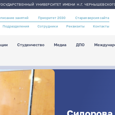
ОСУДАРСТВЕННЫЙ УНИВЕРСИТЕТ ИМЕНИ Н.Г. ЧЕРНЫШЕВСКОГ
списание занятий
Приоритет 2030
Старая версия сайта
Подразделения
Сотрудники
Реквизиты
Контакты
ации
Студенчество
Медиа
ДПО
Междунаро
Сидорова