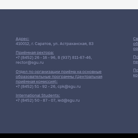
Адрес:
Св
410012, г. Саратов, ул. Астраханская, 83
об
ор
Приёмная ректора:
По
+7 (8452) 26 - 16 - 96
,
8 (937) 811-67-46
,
пе
rector@sgu.ru
Пр
Отдел по организации приёма на основные
ко
образовательные программы (Центральная
приёмная комиссия):
+7 (8452) 51 - 92 - 26
,
cpk@sgu.ru
International Students:
+7 (8452) 50 - 87 - 07
,
ied@sgu.ru