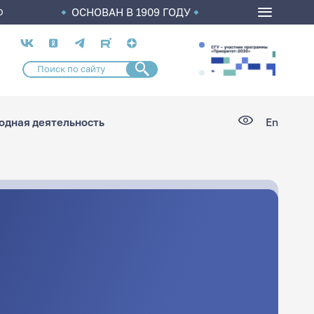
ОСНОВАН В 1909 ГОДУ
О
Социальные
сети
дная деятельность
En