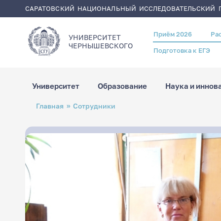
САРАТОВСКИЙ НАЦИОНАЛЬНЫЙ ИССЛЕДОВАТЕЛЬСКИЙ Г
Приём 2026
Ра
Header
УНИВЕРСИТЕТ
menu
ЧЕРНЫШЕВСКОГO
Подготовка к ЕГЭ
Университет
Образование
Наука и иннов
Перейти
Строка
Главная
Сотрудники
к
навигации
основному
содержанию