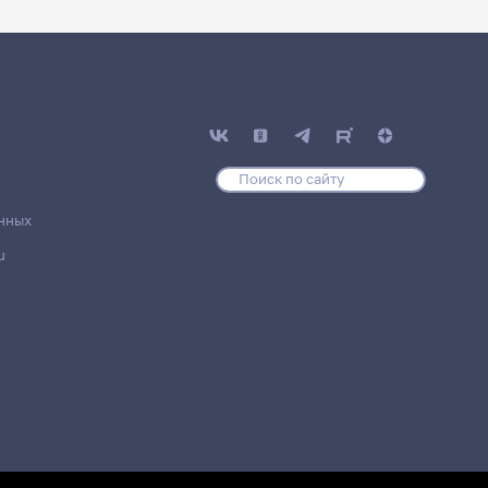
нных
u