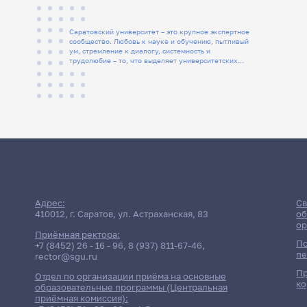
Саратовский университет – это крупное экспертное
сообщество. Любовь к науке и обучению, пытливый
ум, стремление к диалогу, системность и
трудолюбие – то, что выделяет университетских
людей
Адрес:
Св
410012, г. Саратов, ул. Астраханская, 83
об
ор
Приёмная ректора:
По
+7 (8452) 26 - 16 - 96
,
8 (937) 811-67-46
,
пе
rector@sgu.ru
Пр
Отдел по организации приёма на основные
ко
образовательные программы (Центральная
приёмная комиссия):