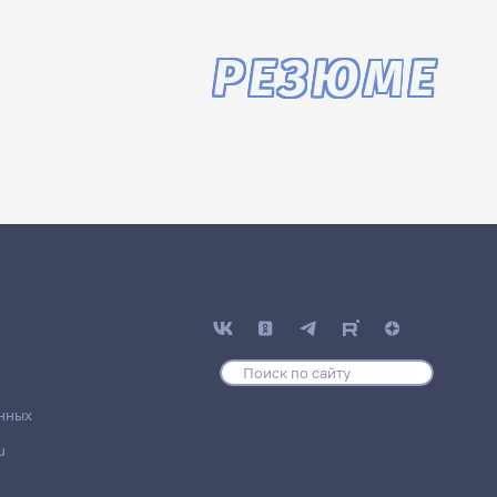
РЕЗЮМЕ
нных
u