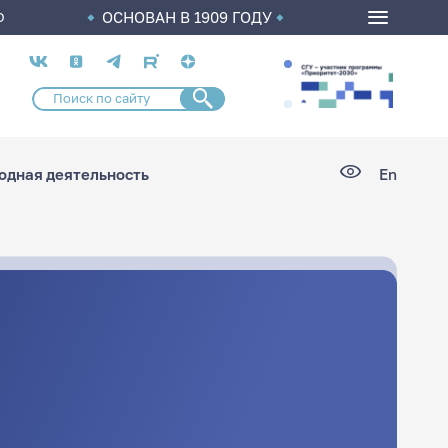
ОСНОВАН В 1909 ГОДУ
О
Социальные
сети
дная деятельность
En