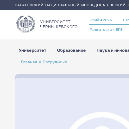
САРАТОВСКИЙ НАЦИОНАЛЬНЫЙ ИССЛЕДОВАТЕЛЬСКИЙ Г
Приём 2026
Ра
Header
УНИВЕРСИТЕТ
menu
ЧЕРНЫШЕВСКОГO
Подготовка к ЕГЭ
Университет
Образование
Наука и иннов
Перейти
Строка
Главная
Сотрудники
к
навигации
основному
содержанию