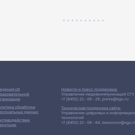
едения об
Новости и пресс-поддержка:
разовательной
Управление медиакоммуникаций СГУ
ганизации
+7 (8452) 21 - 06 - 25
,
press@sgu.ru
литика обработки
Техническая поддержка сайта:
рсональных данных
Управление цифровых и информацио
технологий
отиводействие
+7 (8452) 21 - 06 - 64
,
bessonov@sgu.r
ррупции