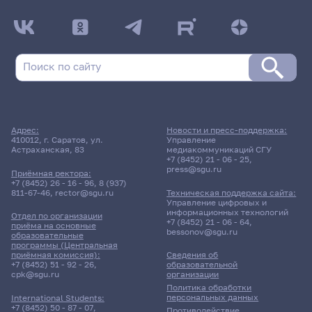
Адрес:
Новости и пресс-поддержка:
410012, г. Саратов, ул.
Управление
Астраханская, 83
медиакоммуникаций СГУ
+7 (8452) 21 - 06 - 25
,
press@sgu.ru
Приёмная ректора:
+7 (8452) 26 - 16 - 96
,
8 (937)
811-67-46
,
rector@sgu.ru
Техническая поддержка сайта:
Управление цифровых и
информационных технологий
Отдел по организации
+7 (8452) 21 - 06 - 64
,
приёма на основные
bessonov@sgu.ru
образовательные
программы (Центральная
приёмная комиссия):
Сведения об
+7 (8452) 51 - 92 - 26
,
образовательной
cpk@sgu.ru
организации
Политика обработки
персональных данных
International Students:
+7 (8452) 50 - 87 - 07
,
Противодействие