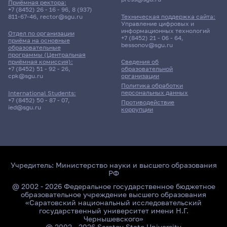
Приёмная ректора:
+7 (8452) 26 - 16 - 96
,
8 (937)
811-67-46
,
rector@sgu.ru
Техническая поддержка сайта:
Управление цифровых и
информационных технологий
Отдел по организации
+7 (8452) 21 - 06 - 64
,
приёма на основные
bessonov@sgu.ru
образовательные
программы (Центральная
приёмная комиссия):
Сведения об
+7 (8452) 51 - 92 - 26
,
образовательной
cpk@sgu.ru
организации
Политика обработки
персональных данных
International Students:
+7 (8452) 50 - 87 - 07
,
Противодействие
ied@sgu.ru
коррупции
Учредитель:
Министерство науки и высшего образования
РФ
@ 2002 - 2026 Федеральное государственное бюджетное
образовательное учреждение высшего образования
«Саратовский национальный исследовательский
государственный университет имени Н.Г.
Чернышевского»
@ 2002 - 2026 Saratov State University