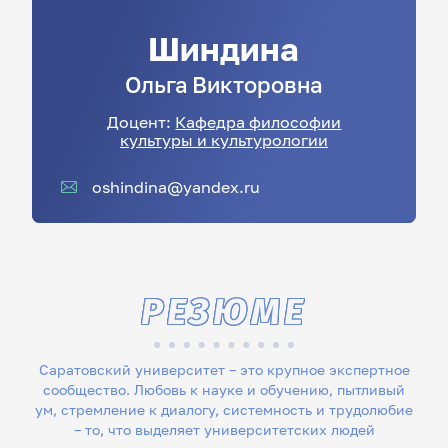
Шиндина
Ольга
Викторовна
Доцент:
Кафедра философии
культуры и культурологии
oshindina@yandex.ru
РЕЗЮМЕ
Саратовский университет – это крупное экспертное
сообщество. Любовь к науке и обучению, пытливый
ум, стремление к диалогу, системность и трудолюбие
– то, что выделяет университетских людей