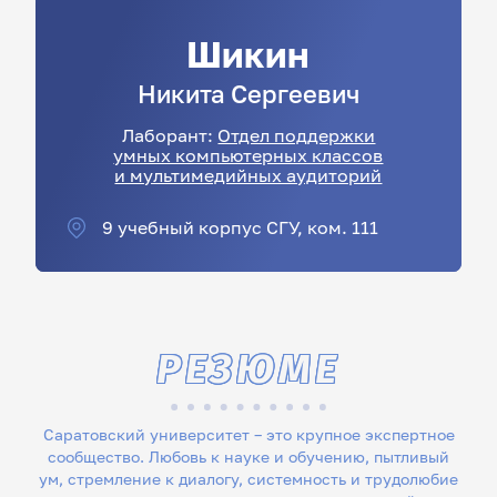
Шикин
Никита
Сергеевич
Лаборант:
Отдел поддержки
умных компьютерных классов
и мультимедийных аудиторий
9 учебный корпус СГУ, ком. 111
РЕЗЮМЕ
Саратовский университет – это крупное экспертное
сообщество. Любовь к науке и обучению, пытливый
ум, стремление к диалогу, системность и трудолюбие