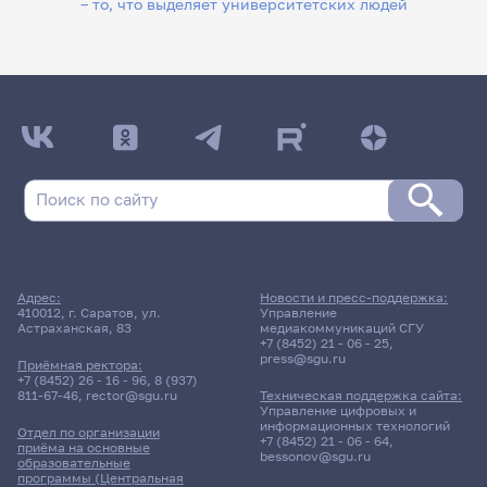
– то, что выделяет университетских людей
Адрес:
Новости и пресс-поддержка:
410012, г. Саратов, ул.
Управление
Астраханская, 83
медиакоммуникаций СГУ
+7 (8452) 21 - 06 - 25
,
press@sgu.ru
Приёмная ректора:
+7 (8452) 26 - 16 - 96
,
8 (937)
811-67-46
,
rector@sgu.ru
Техническая поддержка сайта:
Управление цифровых и
информационных технологий
Отдел по организации
+7 (8452) 21 - 06 - 64
,
приёма на основные
bessonov@sgu.ru
образовательные
программы (Центральная