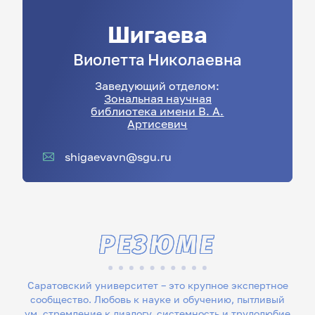
Шигаева
Виолетта
Николаевна
Заведующий отделом:
Зональная научная
библиотека имени В. А.
Артисевич
shigaevavn@sgu.ru
РЕЗЮМЕ
Саратовский университет – это крупное экспертное
сообщество. Любовь к науке и обучению, пытливый
ум, стремление к диалогу, системность и трудолюбие