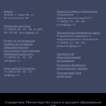
Адрес:
Новости и пресс-поддержка:
410012, г. Саратов, ул.
Управление
Астраханская, 83
медиакоммуникаций СГУ
+7 (8452) 21 - 06 - 25
,
press@sgu.ru
Приёмная ректора:
+7 (8452) 26 - 16 - 96
,
8 (937)
811-67-46
,
rector@sgu.ru
Техническая поддержка сайта:
Управление цифровых и
информационных технологий
Отдел по организации
+7 (8452) 21 - 06 - 64
,
приёма на основные
bessonov@sgu.ru
образовательные
программы (Центральная
приёмная комиссия):
Сведения об
+7 (8452) 51 - 92 - 26
,
образовательной
cpk@sgu.ru
организации
Политика обработки
персональных данных
International Students:
+7 (8452) 50 - 87 - 07
,
Противодействие
ied@sgu.ru
коррупции
Учредитель:
Министерство науки и высшего образования
РФ