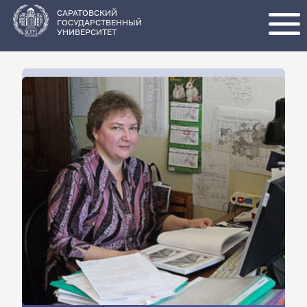
Перейти
к
основному
САРАТОВСКИЙ
содержанию
ГОСУДАРСТВЕННЫЙ
УНИВЕРСИТЕТ