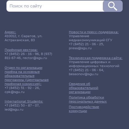
Адрес:
Новости и пресс-поддержка:
410012, г. Саратов, ул.
Управление
Астраханская, 83
медиакоммуникаций СГУ
+7 (8452) 21 - 06 - 25
,
press@sgu.ru
Приёмная ректора:
+7 (8452) 26 - 16 - 96
,
8 (937)
811-67-46
,
rector@sgu.ru
Техническая поддержка сайта:
Управление цифровых и
информационных технологий
Отдел по организации
+7 (8452) 21 - 06 - 64
,
приёма на основные
bessonov@sgu.ru
образовательные
программы (Центральная
приёмная комиссия):
Сведения об
+7 (8452) 51 - 92 - 26
,
образовательной
cpk@sgu.ru
организации
Политика обработки
персональных данных
International Students:
+7 (8452) 50 - 87 - 07
,
Противодействие
ied@sgu.ru
коррупции