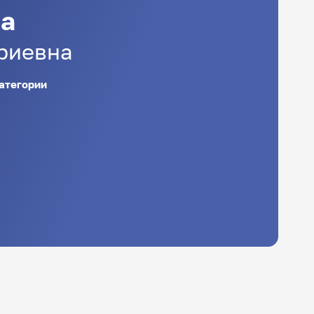
а
риевна
атегории