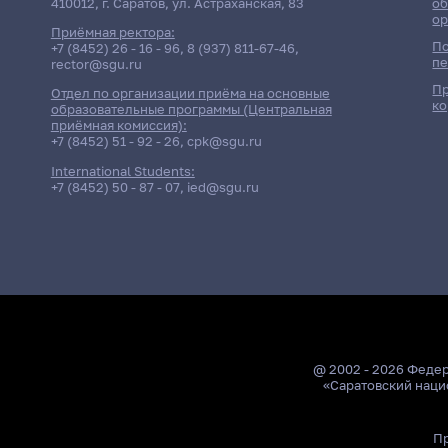
410012, г. Саратов, ул. Астраханская, 83
об
ор
Приёмная ректора:
По
+7 (8452) 26 - 16 - 96
,
8 (937) 811-67-46
,
пе
rector@sgu.ru
Пр
Отдел по организации приёма на основные
ко
образовательные программы (Центральная
приёмная комиссия):
+7 (8452) 51 - 92 - 26
,
cpk@sgu.ru
International Students:
+7 (8452) 50 - 87 - 07
,
ied@sgu.ru
@ 2002 - 2026 Феде
«Саратовский наци
Пр