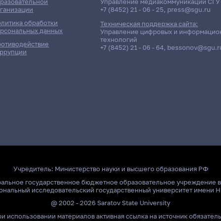
разовательной
Управление медиакоммуникаций СГУ
ганизации
+7 (8452) 21 - 06 - 25
,
press@sgu.ru
литика обработки
Техническая поддержка сайта:
рсональных данных
Управление цифровых и информацио
технологий
отиводействие
+7 (8452) 21 - 06 - 64
,
bessonov@sgu.r
ррупции
Учредитель:
Министерство науки и высшего образования РФ
ральное государственное бюджетное образовательное учреждение 
ональный исследовательский государственный университет имени Н
@ 2002 - 2026 Saratov State University
и использовании материалов активная ссылка на источник обязател