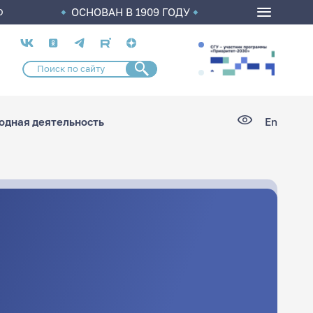
ОСНОВАН В 1909 ГОДУ
О
Социальные
сети
дная деятельность
En