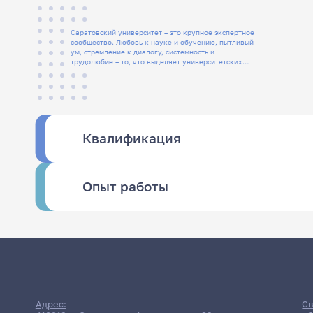
Саратовский университет – это крупное экспертное
сообщество. Любовь к науке и обучению, пытливый
ум, стремление к диалогу, системность и
трудолюбие – то, что выделяет университетских
людей
Квалификация
Опыт работы
Адрес:
Св