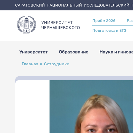
САРАТОВСКИЙ НАЦИОНАЛЬНЫЙ ИССЛЕДОВАТЕЛЬСКИЙ Г
Приём 2026
Ра
Header
УНИВЕРСИТЕТ
menu
ЧЕРНЫШЕВСКОГO
Подготовка к ЕГЭ
Университет
Образование
Наука и иннов
Перейти
Строка
Главная
Сотрудники
к
навигации
основному
содержанию