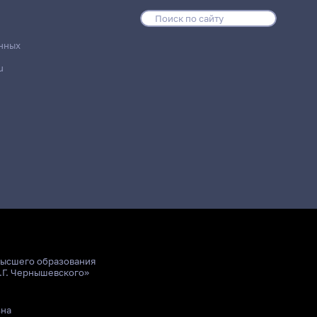
нных
u
высшего образования
.Г. Чернышевского»
ьна