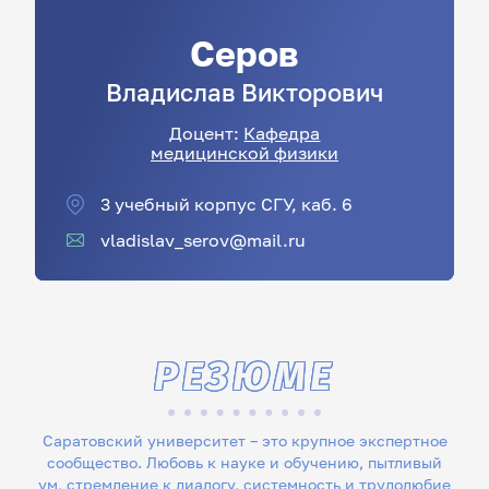
Серов
Владислав
Викторович
Доцент:
Кафедра
медицинской физики
3 учебный корпус СГУ, каб. 6
vladislav_serov@mail.ru
РЕЗЮМЕ
Саратовский университет – это крупное экспертное
сообщество. Любовь к науке и обучению, пытливый
ум, стремление к диалогу, системность и трудолюбие