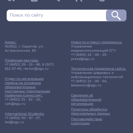
Адрес:
Новости и пресс-поддержка:
410012, г. Саратов, ул.
Управление
Астраханская, 83
медиакоммуникаций СГУ
+7 (8452) 21 - 06 - 25
,
press@sgu.ru
Приёмная ректора:
+7 (8452) 26 - 16 - 96
,
8 (937)
811-67-46
,
rector@sgu.ru
Техническая поддержка сайта:
Управление цифровых и
информационных технологий
Отдел по организации
+7 (8452) 21 - 06 - 64
,
приёма на основные
bessonov@sgu.ru
образовательные
программы (Центральная
приёмная комиссия):
Сведения об
+7 (8452) 51 - 92 - 26
,
образовательной
cpk@sgu.ru
организации
Политика обработки
персональных данных
International Students:
+7 (8452) 50 - 87 - 07
,
Противодействие
ied@sgu.ru
коррупции