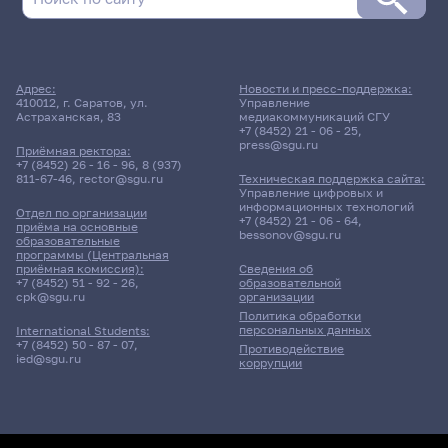
Адрес:
Новости и пресс-поддержка:
410012, г. Саратов, ул.
Управление
Астраханская, 83
медиакоммуникаций СГУ
+7 (8452) 21 - 06 - 25
,
press@sgu.ru
Приёмная ректора:
+7 (8452) 26 - 16 - 96
,
8 (937)
811-67-46
,
rector@sgu.ru
Техническая поддержка сайта:
Управление цифровых и
информационных технологий
Отдел по организации
+7 (8452) 21 - 06 - 64
,
приёма на основные
bessonov@sgu.ru
образовательные
программы (Центральная
приёмная комиссия):
Сведения об
+7 (8452) 51 - 92 - 26
,
образовательной
cpk@sgu.ru
организации
Политика обработки
персональных данных
International Students:
+7 (8452) 50 - 87 - 07
,
Противодействие
ied@sgu.ru
коррупции