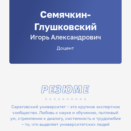
Семячкин-
Глушковский
Игорь
Александрович
Доцент
РЕЗЮМЕ
Саратовский университет – это крупное экспертное
сообщество. Любовь к науке и обучению, пытливый
ум, стремление к диалогу, системность и трудолюбие
– то, что выделяет университетских людей