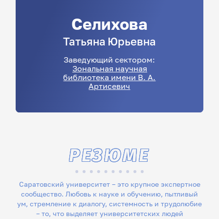
Селихова
Татьяна
Юрьевна
Заведующий сектором:
Зональная научная
библиотека имени В. А.
Артисевич
РЕЗЮМЕ
Саратовский университет – это крупное экспертное
сообщество. Любовь к науке и обучению, пытливый
ум, стремление к диалогу, системность и трудолюбие
– то, что выделяет университетских людей