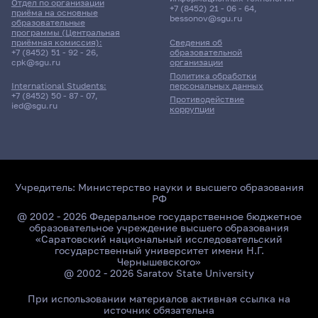
Отдел по организации
+7 (8452) 21 - 06 - 64
,
приёма на основные
bessonov@sgu.ru
образовательные
программы (Центральная
приёмная комиссия):
Сведения об
+7 (8452) 51 - 92 - 26
,
образовательной
cpk@sgu.ru
организации
Политика обработки
персональных данных
International Students:
+7 (8452) 50 - 87 - 07
,
Противодействие
ied@sgu.ru
коррупции
Учредитель:
Министерство науки и высшего образования
РФ
@ 2002 - 2026 Федеральное государственное бюджетное
образовательное учреждение высшего образования
«Саратовский национальный исследовательский
государственный университет имени Н.Г.
Чернышевского»
@ 2002 - 2026 Saratov State University
При использовании материалов активная ссылка на
источник обязательна