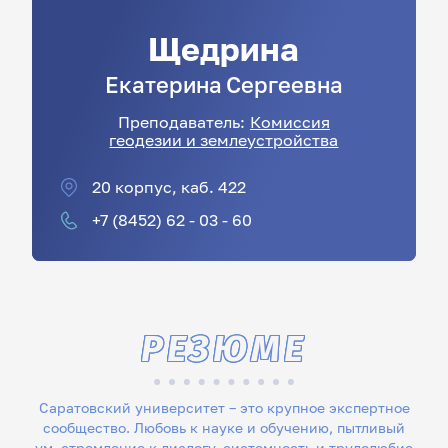
Щедрина
Екатерина
Сергеевна
Преподаватель:
Комиссия
геодезии и землеустройства
20 корпус, каб. 422
+7 (8452) 62 - 03 - 60
РЕЗЮМЕ
Саратовский университет – это крупное экспертное
сообщество. Любовь к науке и обучению, пытливый
ум, стремление к диалогу, системность и трудолюбие