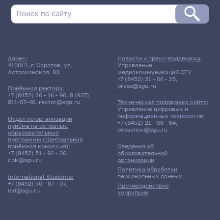
Адрес:
Новости и пресс-поддержка:
410012, г. Саратов, ул.
Управление
Астраханская, 83
медиакоммуникаций СГУ
+7 (8452) 21 - 06 - 25
,
press@sgu.ru
Приёмная ректора:
+7 (8452) 26 - 16 - 96
,
8 (937)
811-67-46
,
rector@sgu.ru
Техническая поддержка сайта:
Управление цифровых и
информационных технологий
Отдел по организации
+7 (8452) 21 - 06 - 64
,
приёма на основные
bessonov@sgu.ru
образовательные
программы (Центральная
приёмная комиссия):
Сведения об
+7 (8452) 51 - 92 - 26
,
образовательной
cpk@sgu.ru
организации
Политика обработки
персональных данных
International Students:
+7 (8452) 50 - 87 - 07
,
Противодействие
ied@sgu.ru
коррупции